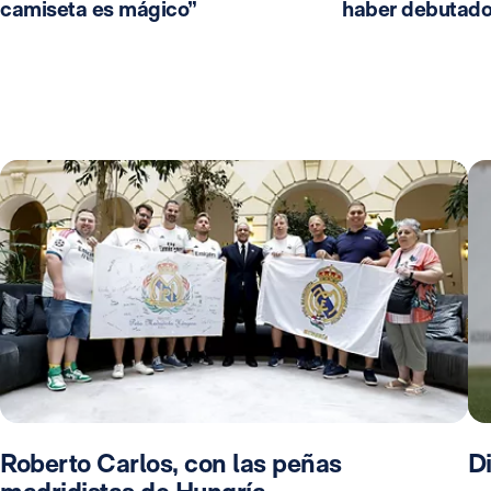
camiseta es mágico”
haber debutado
Roberto Carlos, con las peñas
D