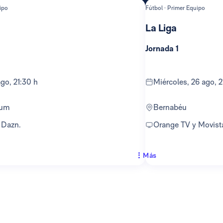
ipo
Fútbol · Primer Equipo
La Liga
Jornada 1
ago, 21:30 h
miércoles, 26 ago, 
ium
Bernabéu
y Dazn.
Orange TV y Movist
Más