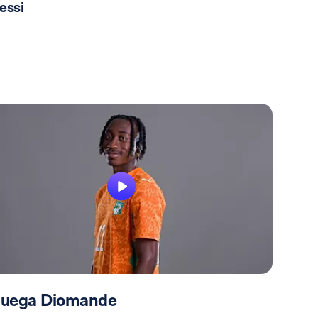
essi
 juega Diomande