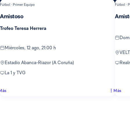
Fútbol · Primer Equipo
Fútbol · 
Amistoso
Amist
Trofeo Teresa Herrera
dom
miércoles, 12 ago, 21:00 h
VEL
Estadio Abanca-Riazor (A Coruña)
Rea
La 1 y TVG
Más
Más