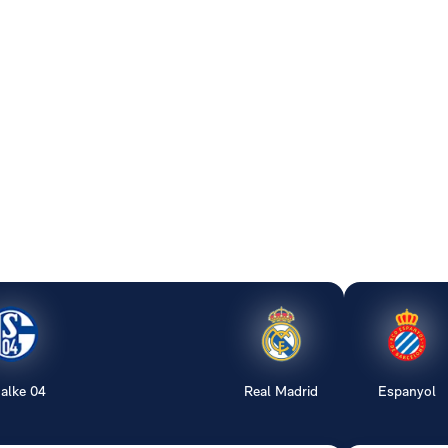
alke 04
Real Madrid
Espanyol