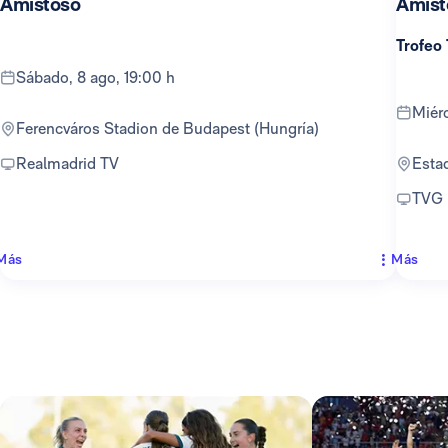
Amistoso
Amist
Trofeo
sábado, 8 ago, 19:00 h
mié
Ferencváros Stadion de Budapest (Hungría)
Realmadrid TV
Est
TVG
Más
Más