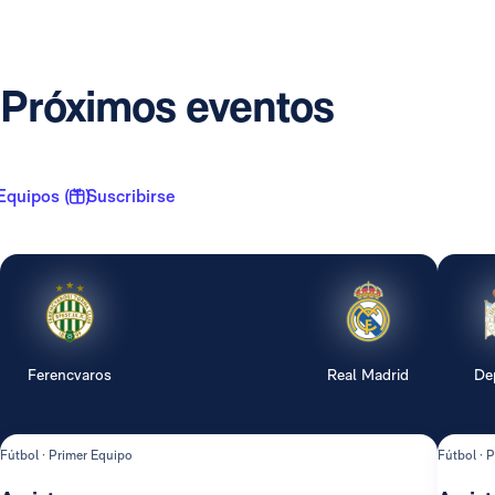
Próximos eventos
Equipos ( 1 )
Suscribirse
Ferencvaros
Real Madrid
De
Fútbol · Primer Equipo
Fútbol · 