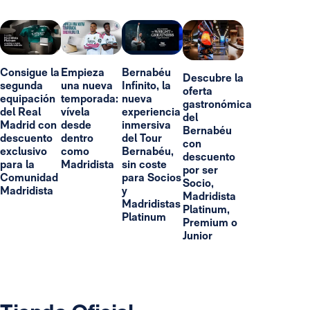
Consigue la
Empieza
Bernabéu
Descubre la
segunda
una nueva
Infinito, la
oferta
equipación
temporada:
nueva
gastronómica
del Real
vívela
experiencia
del
Madrid con
desde
inmersiva
Bernabéu
descuento
dentro
del Tour
con
exclusivo
como
Bernabéu,
descuento
para la
Madridista
sin coste
por ser
Comunidad
para Socios
Socio,
Madridista
y
Madridista
Madridistas
Platinum,
Platinum
Premium o
Junior