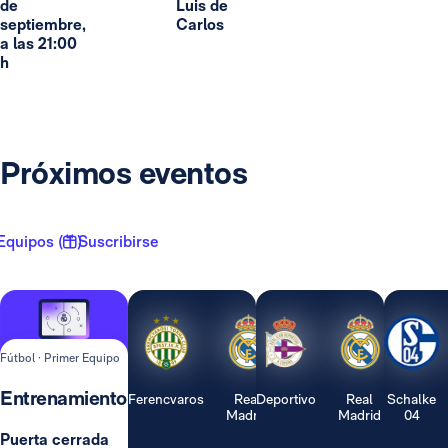
de
Luis de
septiembre,
Carlos
a las 21:00
h
Próximos eventos
Equipos ( 1 )
Suscribirse
Fútbol · Primer Equipo
Entrenamiento
Ferencvaros
Real
Deportivo
Real
Schalke
Madrid
Madrid
04
Puerta cerrada