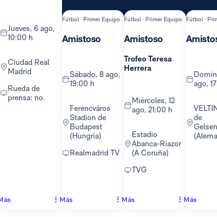
Fútbol · Primer Equipo
Fútbol · Primer Equipo
Fútbol · Pr
jueves, 6 ago,
10:00 h
Amistoso
Amistoso
Amisto
Trofeo Teresa
Ciudad Real
Herrera
Madrid
sábado, 8 ago,
domingo, 16
19:00 h
ago, 1
Rueda de
prensa: no.
miércoles, 12
Ferencváros
VELTINS-Arena
ago, 21:00 h
Stadion de
de
Budapest
Gelsen
Estadio
(Hungría)
(Alema
Abanca-Riazor
Realmadrid TV
(A Coruña)
TVG
Más
Más
Más
Más