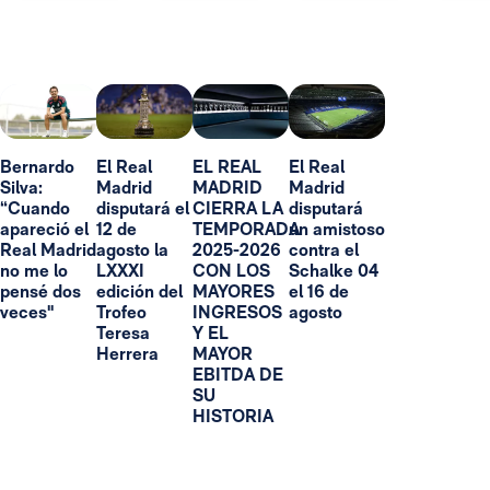
Bernardo
El Real
EL REAL
El Real
Silva:
Madrid
MADRID
Madrid
“Cuando
disputará el
CIERRA LA
disputará
apareció el
12 de
TEMPORADA
un amistoso
Real Madrid
agosto la
2025-2026
contra el
no me lo
LXXXI
CON LOS
Schalke 04
pensé dos
edición del
MAYORES
el 16 de
veces"
Trofeo
INGRESOS
agosto
Teresa
Y EL
Herrera
MAYOR
EBITDA DE
SU
HISTORIA