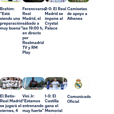
Brahim:
Ferencvaros-
2-0: El Real
Camisetas
“Está
Real
Madrid se
de apoyo a
siendo una
Madrid, el
impone al
Athenea
preparación
sábado a
Crystal
muy buena”
las 19:00 h,
Palace
en directo
por
Realmadrid
TV y RM
Play
El Betis-
Vini Jr:
1-0: El
Comunicado
Real Madrid
“Estamos
Castilla
Oficial
se jugará el
entrenando
gana el
viernes, 4
muy fuerte”
Memorial