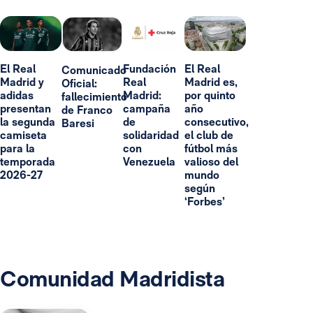
El Real
Fundación
El Real
Comunicado
Madrid y
Real
Madrid es,
Oficial:
adidas
Madrid:
por quinto
fallecimiento
presentan
campaña
año
de Franco
la segunda
de
consecutivo,
Baresi
camiseta
solidaridad
el club de
para la
con
fútbol más
temporada
Venezuela
valioso del
2026-27
mundo
según
‘Forbes’
Comunidad Madridista