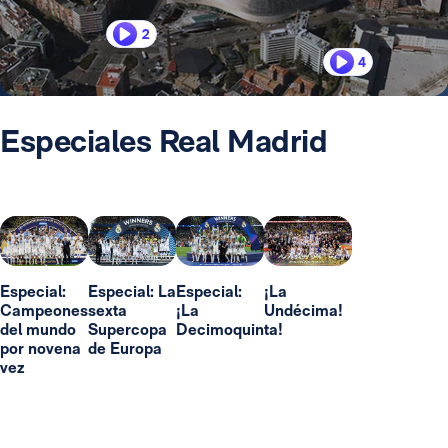
2
4
Especiales Real Madrid
Especial:
Especial: La
Especial:
¡La
Campeones
sexta
¡La
Undécima!
del mundo
Supercopa
Decimoquinta!
por novena
de Europa
vez