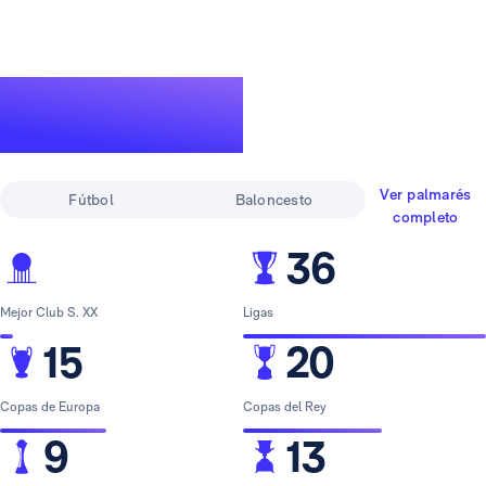
Un palmarés de
leyenda
Ver palmarés
Fútbol
Baloncesto
completo
36
Mejor Club S. XX
Ligas
15
20
Copas de Europa
Copas del Rey
9
13