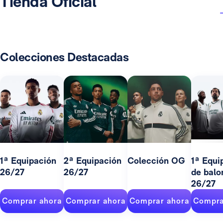
Tienda Oficial
Colecciones Destacadas
1ª Equipación
2ª Equipación
Colección OG
1ª Equi
26/27
26/27
de balo
26/27
Comprar ahora
Comprar ahora
Comprar ahora
Compra