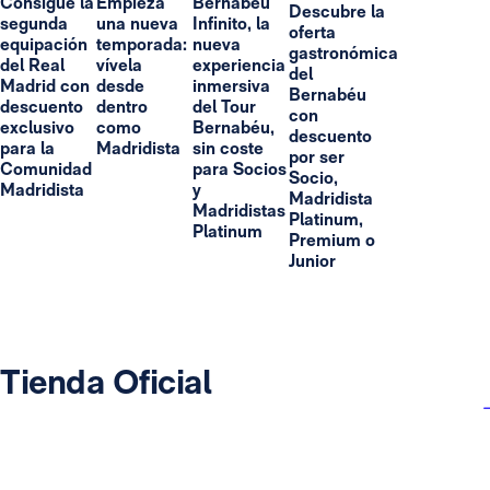
Consigue la
Empieza
Bernabéu
Descubre la
segunda
una nueva
Infinito, la
oferta
equipación
temporada:
nueva
gastronómica
del Real
vívela
experiencia
del
Madrid con
desde
inmersiva
Bernabéu
descuento
dentro
del Tour
con
exclusivo
como
Bernabéu,
descuento
para la
Madridista
sin coste
por ser
Comunidad
para Socios
Socio,
Madridista
y
Madridista
Madridistas
Platinum,
Platinum
Premium o
Junior
Tienda Oficial