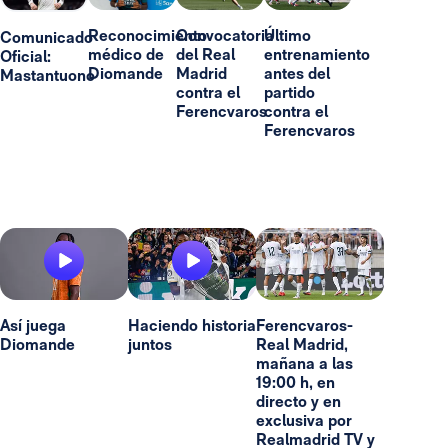
Reconocimiento
Convocatoria
Último
Comunicado
médico de
del Real
entrenamiento
Oficial:
Diomande
Madrid
antes del
Mastantuono
contra el
partido
Ferencvaros
contra el
Ferencvaros
Así juega
Haciendo historia
Ferencvaros-
Diomande
juntos
Real Madrid,
mañana a las
19:00 h, en
directo y en
exclusiva por
Realmadrid TV y