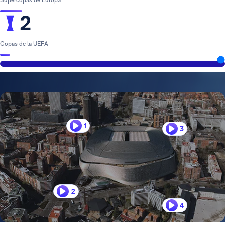
2
Copas de la UEFA
1
3
2
4