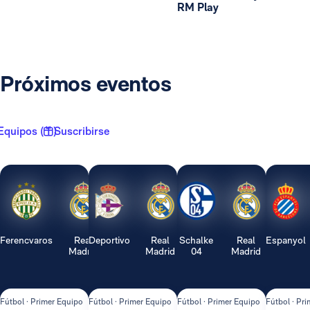
RM Play
Próximos eventos
Equipos ( 1 )
Suscribirse
Ferencvaros
Real
Deportivo
Real
Schalke
Real
Espanyol
Madrid
Madrid
04
Madrid
Fútbol · Primer Equipo
Fútbol · Primer Equipo
Fútbol · Primer Equipo
Fútbol · Pr