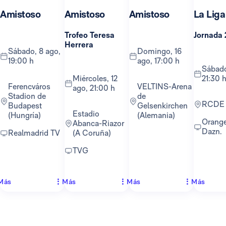
Amistoso
Amistoso
Amistoso
La Liga
Trofeo Teresa
Jornada 
Herrera
sábado, 8 ago,
domingo, 16
19:00 h
ago, 17:00 h
sábado, 22 ago,
miércoles, 12
21:30 
Ferencváros
VELTINS-Arena
ago, 21:00 h
Stadion de
de
RCDE
Budapest
Gelsenkirchen
Estadio
(Hungría)
(Alemania)
Orange TV y
Abanca-Riazor
Dazn.
Realmadrid TV
(A Coruña)
TVG
Más
Más
Más
Más