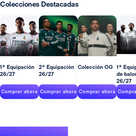
Colecciones Destacadas
1ª Equipación
2ª Equipación
Colección OG
1ª Equi
26/27
26/27
de balo
26/27
Comprar ahora
Comprar ahora
Comprar ahora
Compra
Un palmarés de