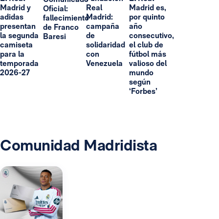
Madrid y
Real
Madrid es,
Oficial:
adidas
Madrid:
por quinto
fallecimiento
presentan
campaña
año
de Franco
la segunda
de
consecutivo,
Baresi
camiseta
solidaridad
el club de
para la
con
fútbol más
temporada
Venezuela
valioso del
2026-27
mundo
según
‘Forbes’
Comunidad Madridista