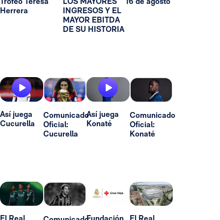
Trofeo Teresa
LOS MAYORES
16 de agosto
Herrera
INGRESOS Y EL
MAYOR EBITDA
DE SU HISTORIA
Así juega
Así juega
Comunicado
Comunicado
Cucurella
Konaté
Oficial:
Oficial:
Cucurella
Konaté
El Real
Fundación
El Real
Comunicado