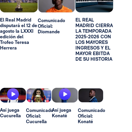
El Real Madrid
EL REAL
Comunicado
disputará el 12 de
MADRID CIERRA
Oficial:
agosto la LXXXI
LA TEMPORADA
Diomande
edición del
2025-2026 CON
Trofeo Teresa
LOS MAYORES
Herrera
INGRESOS Y EL
MAYOR EBITDA
DE SU HISTORIA
Así juega
Así juega
Comunicado
Comunicado
Cucurella
Konaté
Oficial:
Oficial:
Cucurella
Konaté