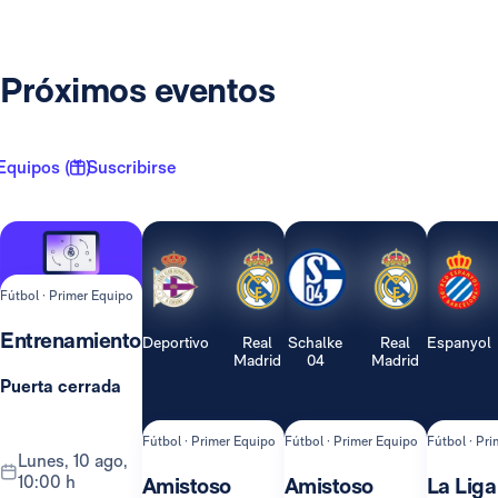
Próximos eventos
Equipos ( 1 )
Suscribirse
Fútbol · Primer Equipo
Entrenamiento
Deportivo
Real
Schalke
Real
Espanyol
Madrid
04
Madrid
Puerta cerrada
Fútbol · Primer Equipo
Fútbol · Primer Equipo
Fútbol · Pr
lunes, 10 ago,
10:00 h
Amistoso
Amistoso
La Liga