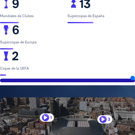
9
13
Mundiales de Clubes
Supercopas de España
6
Supercopas de Europa
2
Copas de la UEFA
1
3