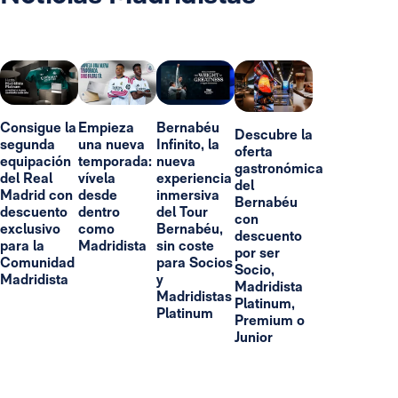
Consigue la
Empieza
Bernabéu
Descubre la
segunda
una nueva
Infinito, la
oferta
equipación
temporada:
nueva
gastronómica
del Real
vívela
experiencia
del
Madrid con
desde
inmersiva
Bernabéu
descuento
dentro
del Tour
con
exclusivo
como
Bernabéu,
descuento
para la
Madridista
sin coste
por ser
Comunidad
para Socios
Socio,
Madridista
y
Madridista
Madridistas
Platinum,
Platinum
Premium o
Junior