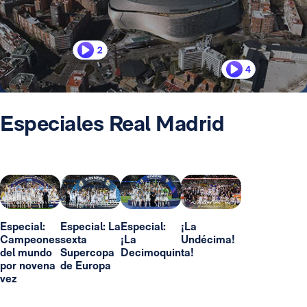
2
4
Especiales Real Madrid
Especial:
Especial: La
Especial:
¡La
Campeones
sexta
¡La
Undécima!
del mundo
Supercopa
Decimoquinta!
por novena
de Europa
vez