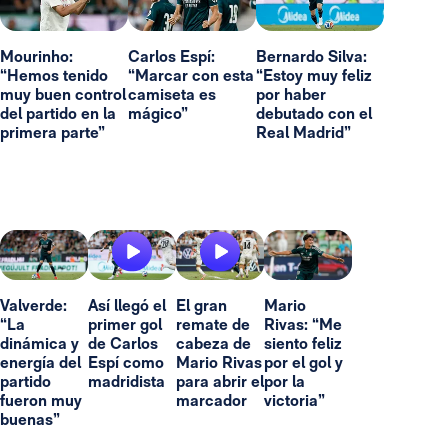
Mourinho:
Carlos Espí:
Bernardo Silva:
“Hemos tenido
“Marcar con esta
“Estoy muy feliz
muy buen control
camiseta es
por haber
del partido en la
mágico”
debutado con el
primera parte”
Real Madrid”
Valverde:
Así llegó el
El gran
Mario
“La
primer gol
remate de
Rivas: “Me
dinámica y
de Carlos
cabeza de
siento feliz
energía del
Espí como
Mario Rivas
por el gol y
partido
madridista
para abrir el
por la
fueron muy
marcador
victoria”
buenas”