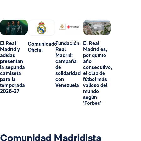
El Real
Fundación
El Real
Comunicado
Madrid y
Real
Madrid es,
Oficial
adidas
Madrid:
por quinto
presentan
campaña
año
la segunda
de
consecutivo,
camiseta
solidaridad
el club de
para la
con
fútbol más
temporada
Venezuela
valioso del
2026-27
mundo
según
‘Forbes’
Comunidad Madridista