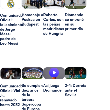
Homenaje a
Roberto
Diomande
Comunicado
Puskas en
Carlos, con
se entrenó
Oficial:
Budapest
las peñas
en su
fallecimiento
madridistas
primer día
de Jorge
de Hungría
Messi,
padre de
Leo Messi
Se cumplen
Así juega
2-4: Derrota
Comunicado
diez años
Diomande
ante el
Oficial: Vini
de la
Sevilla
Jr.,
tercera
renovado
Supercopa
hasta 2032
de Europa