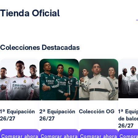
Tienda Oficial
Colecciones Destacadas
1ª Equipación
2ª Equipación
Colección OG
1ª Equi
26/27
26/27
de balo
26/27
Comprar ahora
Comprar ahora
Comprar ahora
Compra