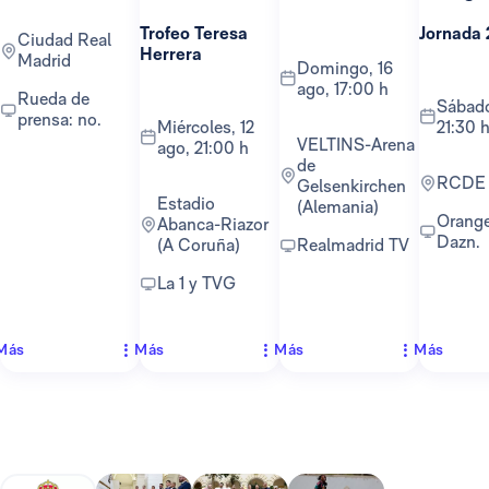
Trofeo Teresa
Jornada 
Ciudad Real
Herrera
Madrid
domingo, 16
ago, 17:00 h
Rueda de
sábado, 22 ago,
prensa: no.
miércoles, 12
21:30 
VELTINS-Arena
ago, 21:00 h
de
RCDE
Gelsenkirchen
Estadio
(Alemania)
Orange TV y
Abanca-Riazor
Dazn.
(A Coruña)
Realmadrid TV
La 1 y TVG
Más
Más
Más
Más