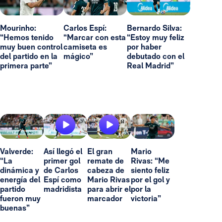
Mourinho:
Carlos Espí:
Bernardo Silva:
“Hemos tenido
“Marcar con esta
“Estoy muy feliz
muy buen control
camiseta es
por haber
del partido en la
mágico”
debutado con el
primera parte”
Real Madrid”
Valverde:
Así llegó el
El gran
Mario
“La
primer gol
remate de
Rivas: “Me
dinámica y
de Carlos
cabeza de
siento feliz
energía del
Espí como
Mario Rivas
por el gol y
partido
madridista
para abrir el
por la
fueron muy
marcador
victoria”
buenas”