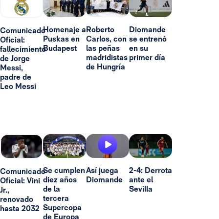
Homenaje a
Roberto
Diomande
Comunicado
Puskas en
Carlos, con
se entrenó
Oficial:
Budapest
las peñas
en su
fallecimiento
madridistas
primer día
de Jorge
de Hungría
Messi,
padre de
Leo Messi
Se cumplen
Así juega
2-4: Derrota
Comunicado
diez años
Diomande
ante el
Oficial: Vini
de la
Sevilla
Jr.,
tercera
renovado
Supercopa
hasta 2032
de Europa