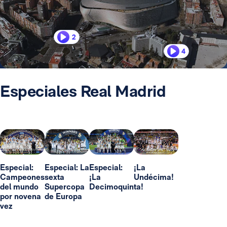
2
4
Especiales Real Madrid
Especial:
Especial: La
Especial:
¡La
Campeones
sexta
¡La
Undécima!
del mundo
Supercopa
Decimoquinta!
por novena
de Europa
vez