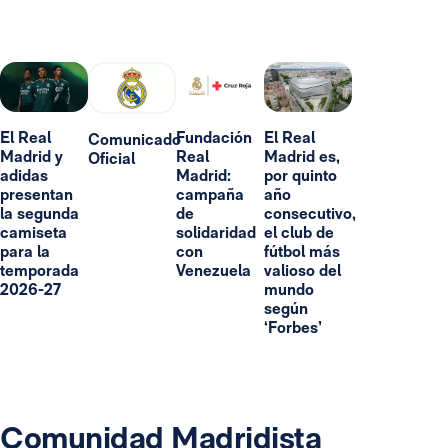
El Real
Fundación
El Real
Comunicado
Madrid y
Real
Madrid es,
Oficial
adidas
Madrid:
por quinto
presentan
campaña
año
la segunda
de
consecutivo,
camiseta
solidaridad
el club de
para la
con
fútbol más
temporada
Venezuela
valioso del
2026-27
mundo
según
‘Forbes’
Comunidad Madridista