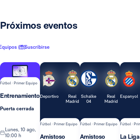
Próximos eventos
Equipos ( 1 )
Suscribirse
Fútbol · Primer Equipo
Entrenamiento
Deportivo
Real
Schalke
Real
Espanyol
Madrid
04
Madrid
Puerta cerrada
Fútbol · Primer Equipo
Fútbol · Primer Equipo
Fútbol · Pr
lunes, 10 ago,
10:00 h
Amistoso
Amistoso
La Liga