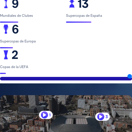
9
13
Mundiales de Clubes
Supercopas de España
6
Supercopas de Europa
2
Copas de la UEFA
1
3