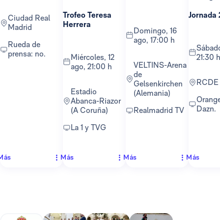
Trofeo Teresa
Jornada 
Ciudad Real
Herrera
Madrid
domingo, 16
ago, 17:00 h
Rueda de
sábado, 22 ago,
prensa: no.
miércoles, 12
21:30 
VELTINS-Arena
ago, 21:00 h
de
RCDE
Gelsenkirchen
Estadio
(Alemania)
Orange TV y
Abanca-Riazor
Dazn.
(A Coruña)
Realmadrid TV
La 1 y TVG
Más
Más
Más
Más