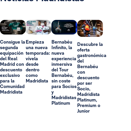
Consigue la
Empieza
Bernabéu
Descubre la
segunda
una nueva
Infinito, la
oferta
equipación
temporada:
nueva
gastronómica
del Real
vívela
experiencia
del
Madrid con
desde
inmersiva
Bernabéu
descuento
dentro
del Tour
con
exclusivo
como
Bernabéu,
descuento
para la
Madridista
sin coste
por ser
Comunidad
para Socios
Socio,
Madridista
y
Madridista
Madridistas
Platinum,
Platinum
Premium o
Junior