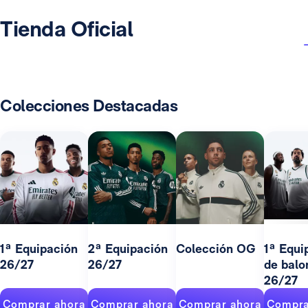
Tienda Oficial
Colecciones Destacadas
1ª Equipación
2ª Equipación
Colección OG
1ª Equi
26/27
26/27
de balo
26/27
Comprar ahora
Comprar ahora
Comprar ahora
Compra