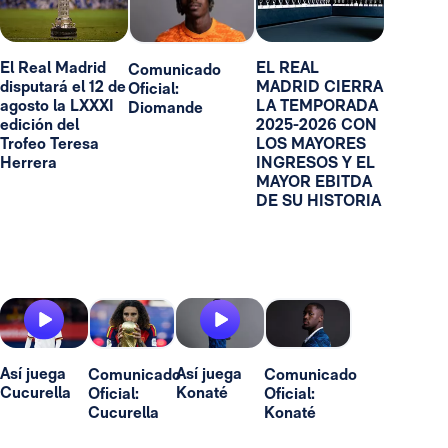
El Real Madrid
EL REAL
Comunicado
disputará el 12 de
MADRID CIERRA
Oficial:
agosto la LXXXI
LA TEMPORADA
Diomande
edición del
2025-2026 CON
Trofeo Teresa
LOS MAYORES
Herrera
INGRESOS Y EL
MAYOR EBITDA
DE SU HISTORIA
Así juega
Así juega
Comunicado
Comunicado
Cucurella
Konaté
Oficial:
Oficial:
Cucurella
Konaté