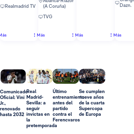
Abanca-Riazor
Dazn.
Realmadrid TV
(A Coruña)
TVG
Más
Más
Más
Más
Real
Último
Se cumplen
Comunicado
Madrid-
entrenamiento
nueve años
Oficial: Vini
Sevilla: a
antes del
de la cuarta
Jr.,
seguir
partido
Supercopa
renovado
invictas en
contra el
de Europa
hasta 2032
la
Ferencvaros
pretemporada