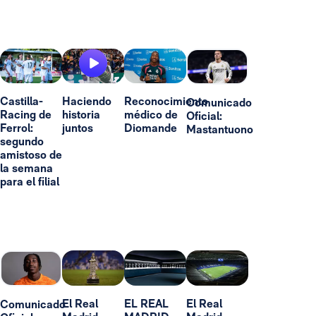
Castilla-
Haciendo
Reconocimiento
Comunicado
Racing de
historia
médico de
Oficial:
Ferrol:
juntos
Diomande
Mastantuono
segundo
amistoso de
la semana
para el filial
El Real
EL REAL
El Real
Comunicado