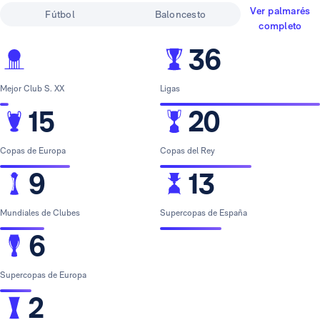
Ver palmarés
Fútbol
Baloncesto
completo
36
Mejor Club S. XX
Ligas
15
20
Copas de Europa
Copas del Rey
9
13
Mundiales de Clubes
Supercopas de España
6
Supercopas de Europa
2