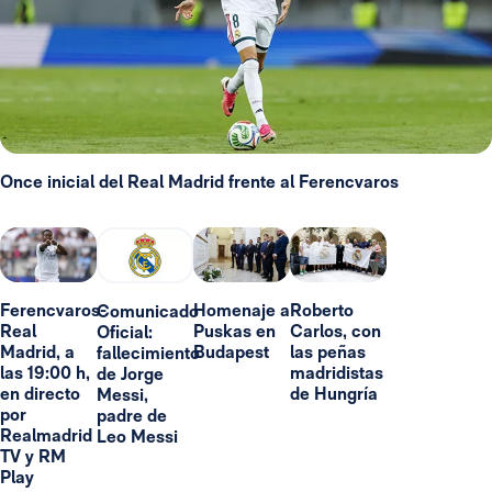
Once inicial del Real Madrid frente al Ferencvaros
Ferencvaros-
Homenaje a
Roberto
Comunicado
Real
Puskas en
Carlos, con
Oficial:
Madrid, a
Budapest
las peñas
fallecimiento
las 19:00 h,
madridistas
de Jorge
en directo
de Hungría
Messi,
por
padre de
Realmadrid
Leo Messi
TV y RM
Play