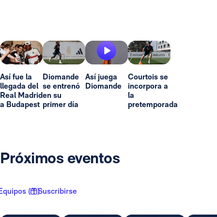
Así fue la
Diomande
Así juega
Courtois se
llegada del
se entrenó
Diomande
incorpora a
Real Madrid
en su
la
a Budapest
primer día
pretemporada
Próximos eventos
Equipos ( 1 )
Suscribirse