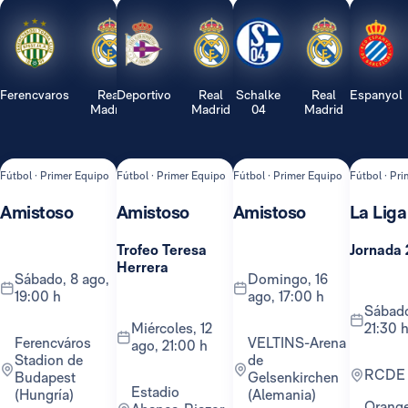
Ferencvaros
Real
Deportivo
Real
Schalke
Real
Espanyol
Madrid
Madrid
04
Madrid
Fútbol · Primer Equipo
Fútbol · Primer Equipo
Fútbol · Primer Equipo
Fútbol · Pr
Amistoso
Amistoso
Amistoso
La Liga
Trofeo Teresa
Jornada 
Herrera
sábado, 8 ago,
domingo, 16
19:00 h
ago, 17:00 h
sábado, 22 ago,
miércoles, 12
21:30 
Ferencváros
VELTINS-Arena
ago, 21:00 h
Stadion de
de
RCDE
Budapest
Gelsenkirchen
Estadio
(Hungría)
(Alemania)
Orange TV y