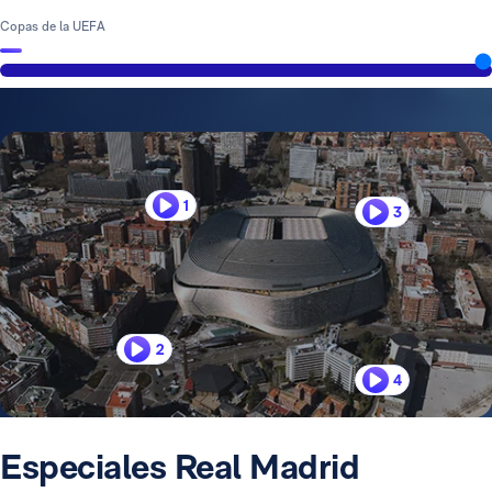
Copas de la UEFA
1
3
2
4
Especiales Real Madrid