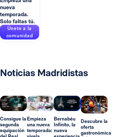
Empieza una
nueva
temporada.
Solo faltas tú.
Únete a la
comunidad
Noticias Madridistas
Consigue la
Empieza
Bernabéu
Descubre la
segunda
una nueva
Infinito, la
oferta
equipación
temporada:
nueva
gastronómica
del Real
vívela
experiencia