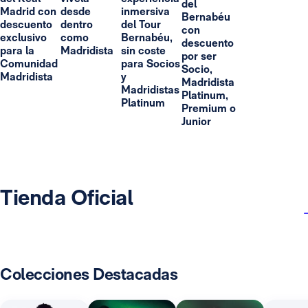
del
Madrid con
desde
inmersiva
Bernabéu
descuento
dentro
del Tour
con
exclusivo
como
Bernabéu,
descuento
para la
Madridista
sin coste
por ser
Comunidad
para Socios
Socio,
Madridista
y
Madridista
Madridistas
Platinum,
Platinum
Premium o
Junior
Tienda Oficial
Colecciones Destacadas