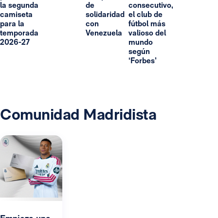
la segunda
de
consecutivo,
camiseta
solidaridad
el club de
para la
con
fútbol más
temporada
Venezuela
valioso del
2026-27
mundo
según
‘Forbes’
Comunidad Madridista