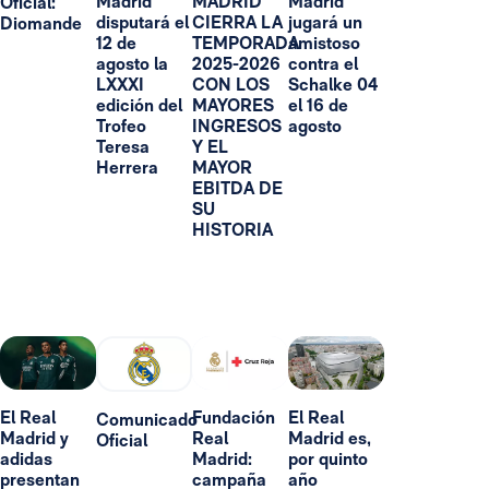
Madrid
MADRID
Madrid
Oficial:
disputará el
CIERRA LA
jugará un
Diomande
12 de
TEMPORADA
amistoso
agosto la
2025-2026
contra el
LXXXI
CON LOS
Schalke 04
edición del
MAYORES
el 16 de
Trofeo
INGRESOS
agosto
Teresa
Y EL
Herrera
MAYOR
EBITDA DE
SU
HISTORIA
El Real
Fundación
El Real
Comunicado
Madrid y
Real
Madrid es,
Oficial
adidas
Madrid:
por quinto
presentan
campaña
año