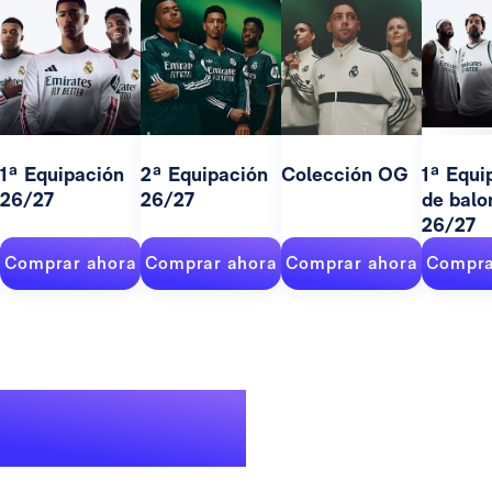
1ª Equipación
2ª Equipación
Colección OG
1ª Equi
26/27
26/27
de balo
26/27
Comprar ahora
Comprar ahora
Comprar ahora
Compra
Un palmarés de
leyenda