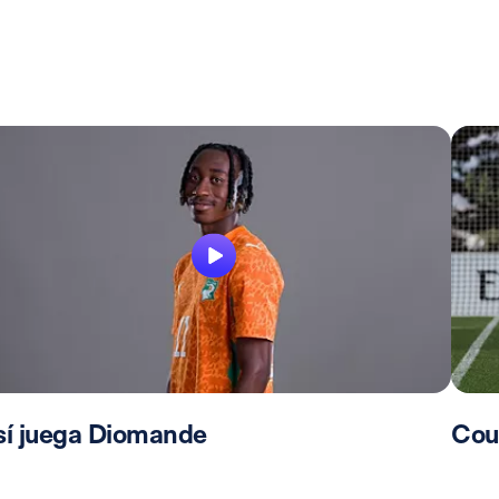
sí juega Diomande
Cou