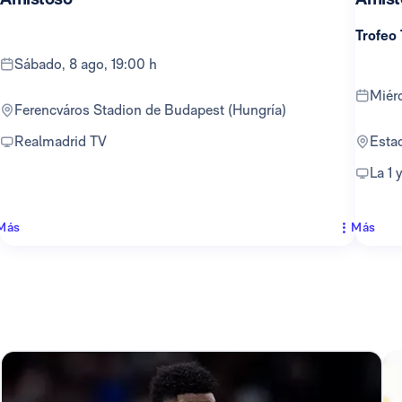
Trofeo
sábado, 8 ago, 19:00 h
mié
Ferencváros Stadion de Budapest (Hungría)
Realmadrid TV
Est
La 1
Más
Más