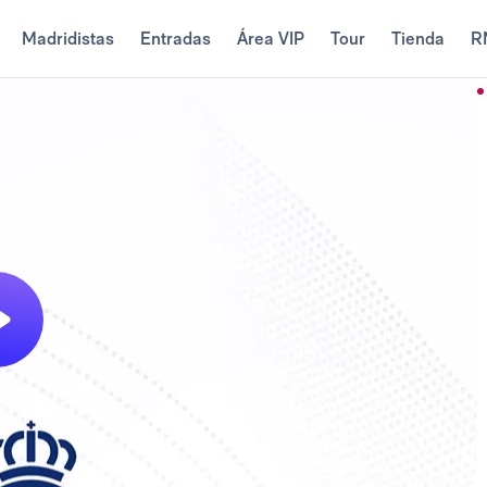
Madridistas
Entradas
Área VIP
Tour
Tienda
R