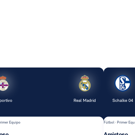
portivo
Real Madrid
Schalke 04
Primer Equipo
Fútbol · Primer Equ
oso
Amistoso