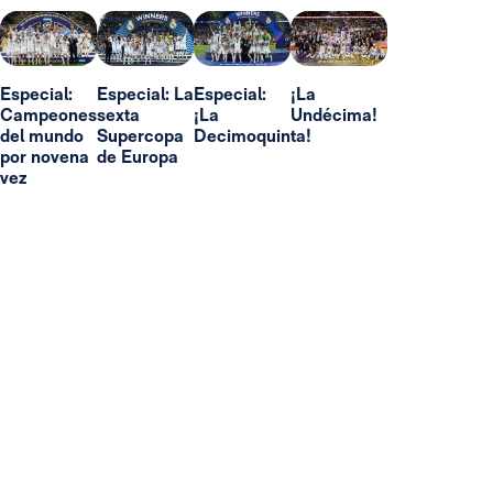
Especial:
Especial: La
Especial:
¡La
Campeones
sexta
¡La
Undécima!
del mundo
Supercopa
Decimoquinta!
por novena
de Europa
vez