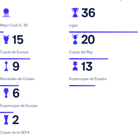
36
Mejor Club S. XX
Ligas
15
20
Copas de Europa
Copas del Rey
9
13
Mundiales de Clubes
Supercopas de España
6
Supercopas de Europa
2
Copas de la UEFA