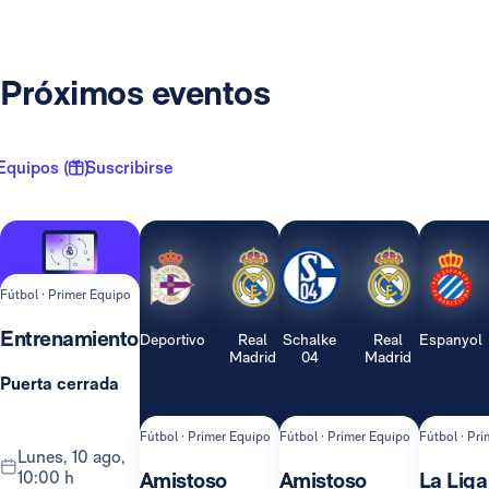
Próximos eventos
Equipos ( 1 )
Suscribirse
Fútbol · Primer Equipo
Entrenamiento
Deportivo
Real
Schalke
Real
Espanyol
Madrid
04
Madrid
Puerta cerrada
Fútbol · Primer Equipo
Fútbol · Primer Equipo
Fútbol · Pr
lunes, 10 ago,
10:00 h
Amistoso
Amistoso
La Liga