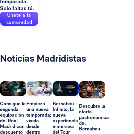
temporada.
Solo faltas tú.
Únete a la
comunidad
Noticias Madridistas
Consigue la
Empieza
Bernabéu
Descubre la
segunda
una nueva
Infinito, la
oferta
equipación
temporada:
nueva
gastronómica
del Real
vívela
experiencia
del
Madrid con
desde
inmersiva
Bernabéu
descuento
dentro
del Tour