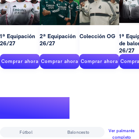
1ª Equipación
2ª Equipación
Colección OG
1ª Equi
26/27
26/27
de balo
26/27
Comprar ahora
Comprar ahora
Comprar ahora
Compra
Un palmarés de
leyenda
Ver palmarés
Fútbol
Baloncesto
completo