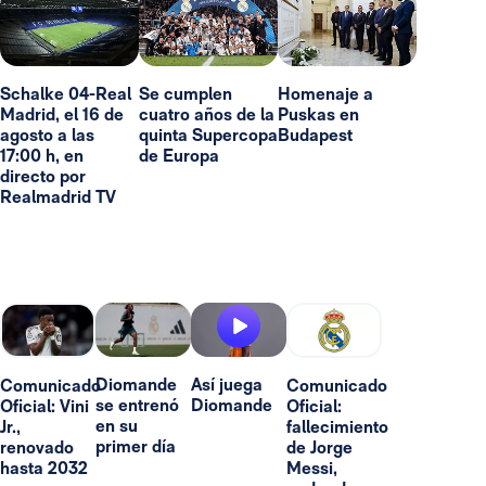
Schalke 04-Real
Se cumplen
Homenaje a
Madrid, el 16 de
cuatro años de la
Puskas en
agosto a las
quinta Supercopa
Budapest
17:00 h, en
de Europa
directo por
Realmadrid TV
Diomande
Así juega
Comunicado
Comunicado
se entrenó
Diomande
Oficial: Vini
Oficial:
en su
Jr.,
fallecimiento
primer día
renovado
de Jorge
hasta 2032
Messi,