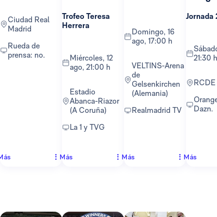
Trofeo Teresa
Jornada 
Ciudad Real
Herrera
Madrid
domingo, 16
ago, 17:00 h
Rueda de
sábado, 22 ago,
prensa: no.
miércoles, 12
21:30 
VELTINS-Arena
ago, 21:00 h
de
RCDE
Gelsenkirchen
Estadio
(Alemania)
Orange TV y
Abanca-Riazor
Dazn.
(A Coruña)
Realmadrid TV
La 1 y TVG
Más
Más
Más
Más