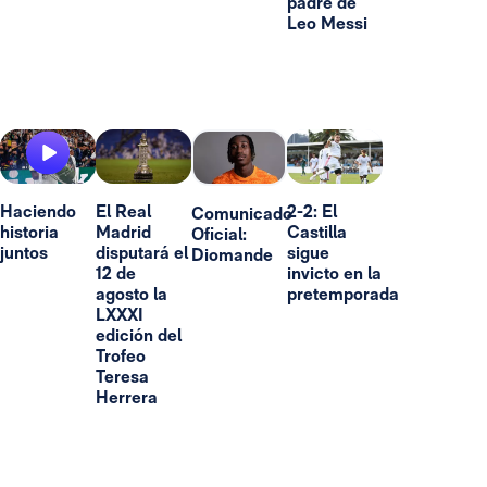
padre de
Leo Messi
Haciendo
El Real
2-2: El
Comunicado
historia
Madrid
Castilla
Oficial:
juntos
disputará el
sigue
Diomande
12 de
invicto en la
agosto la
pretemporada
LXXXI
edición del
Trofeo
Teresa
Herrera