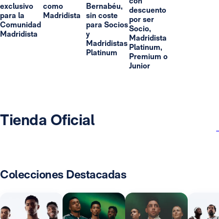
con
exclusivo
como
Bernabéu,
descuento
para la
Madridista
sin coste
por ser
Comunidad
para Socios
Socio,
Madridista
y
Madridista
Madridistas
Platinum,
Platinum
Premium o
Junior
Tienda Oficial
Colecciones Destacadas