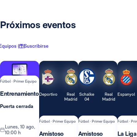
Próximos eventos
Equipos ( 1 )
Suscribirse
Fútbol · Primer Equipo
Entrenamiento
Deportivo
Real
Schalke
Real
Espanyol
Madrid
04
Madrid
Puerta cerrada
Fútbol · Primer Equipo
Fútbol · Primer Equipo
Fútbol · Pr
lunes, 10 ago,
10:00 h
Amistoso
Amistoso
La Liga