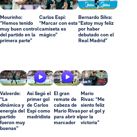
Mourinho:
Carlos Espí:
Bernardo Silva:
“Hemos tenido
“Marcar con esta
“Estoy muy feliz
muy buen control
camiseta es
por haber
del partido en la
mágico”
debutado con el
primera parte”
Real Madrid”
Valverde:
Así llegó el
El gran
Mario
“La
primer gol
remate de
Rivas: “Me
dinámica y
de Carlos
cabeza de
siento feliz
energía del
Espí como
Mario Rivas
por el gol y
partido
madridista
para abrir el
por la
fueron muy
marcador
victoria”
buenas”