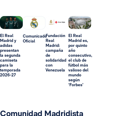
El Real
Fundación
El Real
Comunicado
Madrid y
Real
Madrid es,
Oficial
adidas
Madrid:
por quinto
presentan
campaña
año
la segunda
de
consecutivo,
camiseta
solidaridad
el club de
para la
con
fútbol más
temporada
Venezuela
valioso del
2026-27
mundo
según
‘Forbes’
Comunidad Madridista