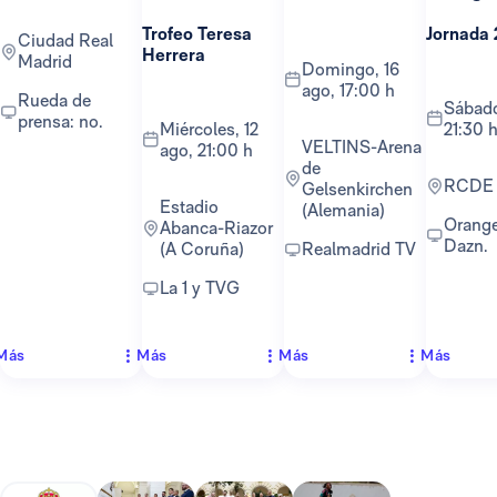
Trofeo Teresa
Jornada 
Ciudad Real
Herrera
Madrid
domingo, 16
ago, 17:00 h
Rueda de
sábado, 22 ago,
prensa: no.
miércoles, 12
21:30 
VELTINS-Arena
ago, 21:00 h
de
RCDE
Gelsenkirchen
Estadio
(Alemania)
Orange TV y
Abanca-Riazor
Dazn.
(A Coruña)
Realmadrid TV
La 1 y TVG
Más
Más
Más
Más