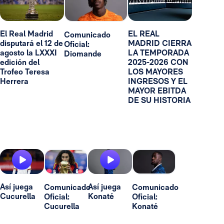
El Real Madrid
EL REAL
Comunicado
disputará el 12 de
MADRID CIERRA
Oficial:
agosto la LXXXI
LA TEMPORADA
Diomande
edición del
2025-2026 CON
Trofeo Teresa
LOS MAYORES
Herrera
INGRESOS Y EL
MAYOR EBITDA
DE SU HISTORIA
Así juega
Así juega
Comunicado
Comunicado
Cucurella
Konaté
Oficial:
Oficial:
Cucurella
Konaté