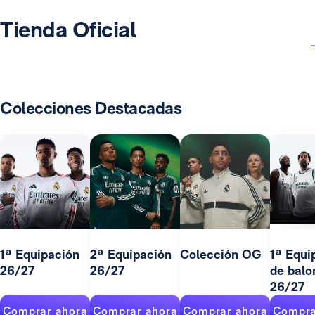
Tienda Oficial
Colecciones Destacadas
1ª Equipación
2ª Equipación
Colección OG
1ª Equi
26/27
26/27
de balo
26/27
Comprar ahora
Comprar ahora
Comprar ahora
Compra