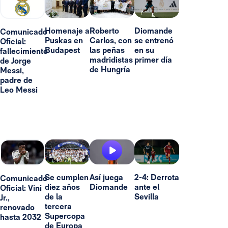
Homenaje a
Roberto
Diomande
Comunicado
Puskas en
Carlos, con
se entrenó
Oficial:
Budapest
las peñas
en su
fallecimiento
madridistas
primer día
de Jorge
de Hungría
Messi,
padre de
Leo Messi
Se cumplen
Así juega
2-4: Derrota
Comunicado
diez años
Diomande
ante el
Oficial: Vini
de la
Sevilla
Jr.,
tercera
renovado
Supercopa
hasta 2032
de Europa