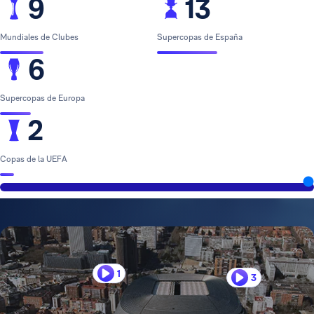
9
13
Mundiales de Clubes
Supercopas de España
6
Supercopas de Europa
2
Copas de la UEFA
1
3