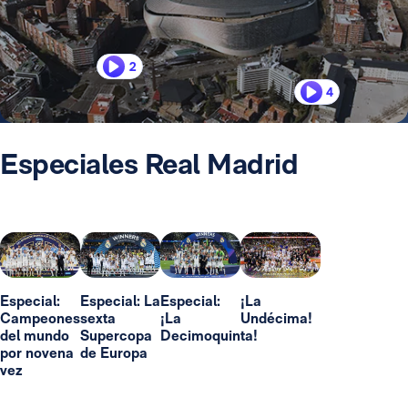
2
4
Especiales Real Madrid
Especial:
Especial: La
Especial:
¡La
Campeones
sexta
¡La
Undécima!
del mundo
Supercopa
Decimoquinta!
por novena
de Europa
vez