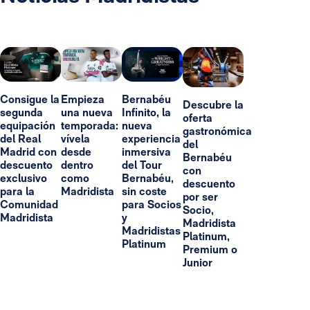
Consigue la
Empieza
Bernabéu
Descubre la
segunda
una nueva
Infinito, la
oferta
equipación
temporada:
nueva
gastronómica
del Real
vívela
experiencia
del
Madrid con
desde
inmersiva
Bernabéu
descuento
dentro
del Tour
con
exclusivo
como
Bernabéu,
descuento
para la
Madridista
sin coste
por ser
Comunidad
para Socios
Socio,
Madridista
y
Madridista
Madridistas
Platinum,
Platinum
Premium o
Junior