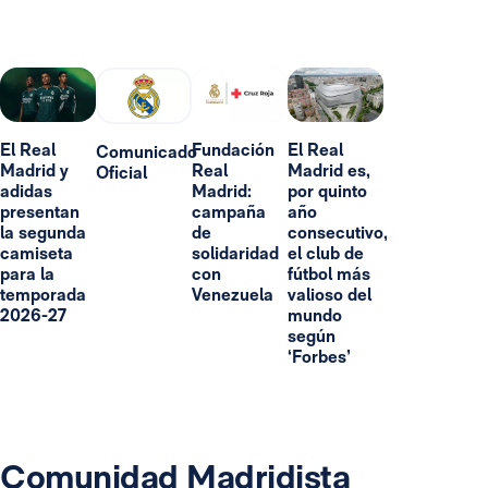
El Real
Fundación
El Real
Comunicado
Madrid y
Real
Madrid es,
Oficial
adidas
Madrid:
por quinto
presentan
campaña
año
la segunda
de
consecutivo,
camiseta
solidaridad
el club de
para la
con
fútbol más
temporada
Venezuela
valioso del
2026-27
mundo
según
‘Forbes’
Comunidad Madridista