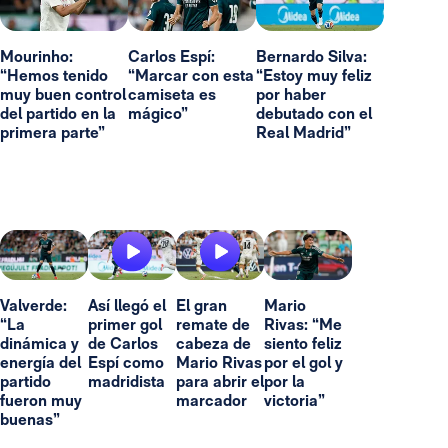
Mourinho:
Carlos Espí:
Bernardo Silva:
“Hemos tenido
“Marcar con esta
“Estoy muy feliz
muy buen control
camiseta es
por haber
del partido en la
mágico”
debutado con el
primera parte”
Real Madrid”
Valverde:
Así llegó el
El gran
Mario
“La
primer gol
remate de
Rivas: “Me
dinámica y
de Carlos
cabeza de
siento feliz
energía del
Espí como
Mario Rivas
por el gol y
partido
madridista
para abrir el
por la
fueron muy
marcador
victoria”
buenas”