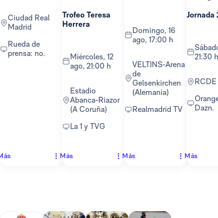
Trofeo Teresa
Jornada 
Ciudad Real
Herrera
Madrid
domingo, 16
ago, 17:00 h
Rueda de
sábado, 22 ago,
prensa: no.
miércoles, 12
21:30 
VELTINS-Arena
ago, 21:00 h
de
RCDE
Gelsenkirchen
Estadio
(Alemania)
Orange TV y
Abanca-Riazor
Dazn.
(A Coruña)
Realmadrid TV
La 1 y TVG
Más
Más
Más
Más