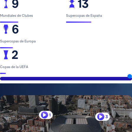
9
13
Mundiales de Clubes
Supercopas de España
6
Supercopas de Europa
2
Copas de la UEFA
1
3