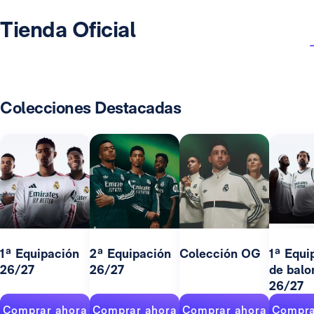
Tienda Oficial
Colecciones Destacadas
1ª Equipación
2ª Equipación
Colección OG
1ª Equi
26/27
26/27
de balo
26/27
Comprar ahora
Comprar ahora
Comprar ahora
Compra