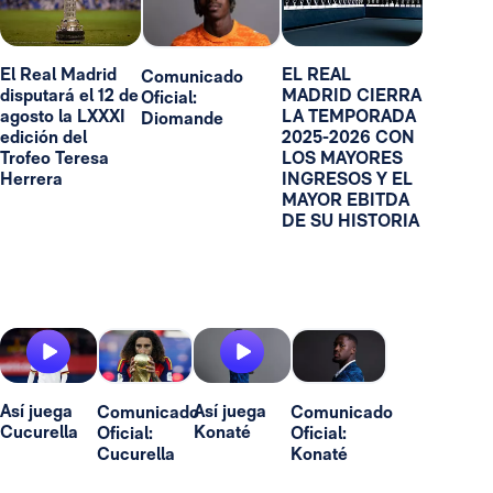
El Real Madrid
EL REAL
Comunicado
disputará el 12 de
MADRID CIERRA
Oficial:
agosto la LXXXI
LA TEMPORADA
Diomande
edición del
2025-2026 CON
Trofeo Teresa
LOS MAYORES
Herrera
INGRESOS Y EL
MAYOR EBITDA
DE SU HISTORIA
Así juega
Así juega
Comunicado
Comunicado
Cucurella
Konaté
Oficial:
Oficial:
Cucurella
Konaté