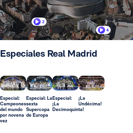
2
4
Especiales Real Madrid
Especial:
Especial: La
Especial:
¡La
Campeones
sexta
¡La
Undécima!
del mundo
Supercopa
Decimoquinta!
por novena
de Europa
vez