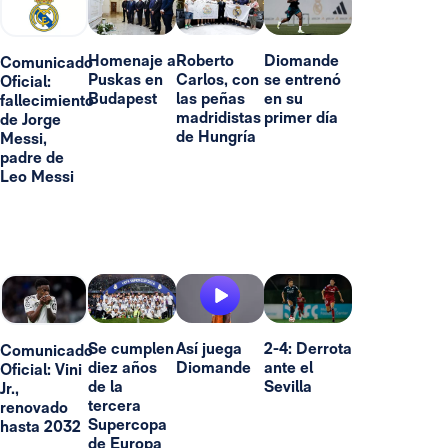
Homenaje a
Roberto
Diomande
Comunicado
Puskas en
Carlos, con
se entrenó
Oficial:
Budapest
las peñas
en su
fallecimiento
madridistas
primer día
de Jorge
de Hungría
Messi,
padre de
Leo Messi
Se cumplen
Así juega
2-4: Derrota
Comunicado
diez años
Diomande
ante el
Oficial: Vini
de la
Sevilla
Jr.,
tercera
renovado
Supercopa
hasta 2032
de Europa