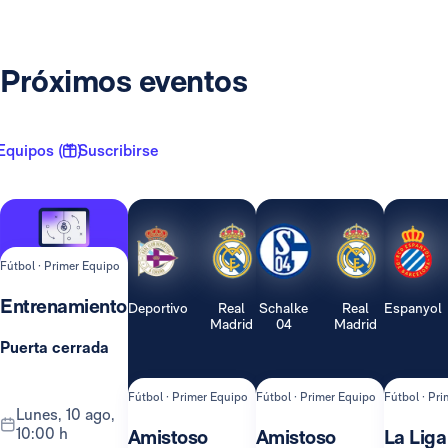
Próximos eventos
Equipos ( 1 )
Suscribirse
Fútbol · Primer Equipo
Entrenamiento
Deportivo
Real
Schalke
Real
Espanyol
Madrid
04
Madrid
Puerta cerrada
Fútbol · Primer Equipo
Fútbol · Primer Equipo
Fútbol · Pr
lunes, 10 ago,
10:00 h
Amistoso
Amistoso
La Liga