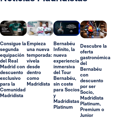
Consigue la
Empieza
Bernabéu
Descubre la
segunda
una nueva
Infinito, la
oferta
equipación
temporada:
nueva
gastronómica
del Real
vívela
experiencia
del
Madrid con
desde
inmersiva
Bernabéu
descuento
dentro
del Tour
con
exclusivo
como
Bernabéu,
descuento
para la
Madridista
sin coste
por ser
Comunidad
para Socios
Socio,
Madridista
y
Madridista
Madridistas
Platinum,
Platinum
Premium o
Junior