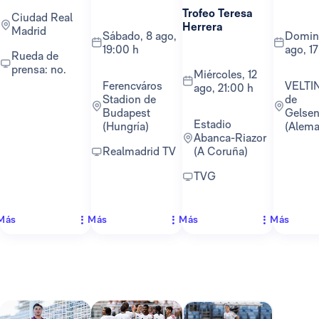
Trofeo Teresa
Ciudad Real
Herrera
Madrid
sábado, 8 ago,
domingo, 16
19:00 h
ago, 1
Rueda de
prensa: no.
miércoles, 12
Ferencváros
VELTINS-Arena
ago, 21:00 h
Stadion de
de
Budapest
Gelsen
Estadio
(Hungría)
(Alema
Abanca-Riazor
Realmadrid TV
(A Coruña)
TVG
Más
Más
Más
Más