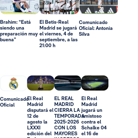
Brahim: “Está
El Betis-Real
Comunicado
siendo una
Madrid se jugará
Oficial: Antonia
preparación muy
el viernes, 4 de
Silva
buena”
septiembre, a las
21:00 h
El Real
EL REAL
El Real
Comunicado
Madrid
MADRID
Madrid
Oficial
disputará el
CIERRA LA
jugará un
12 de
TEMPORADA
amistoso
agosto la
2025-2026
contra el
LXXXI
CON LOS
Schalke 04
edición del
MAYORES
el 16 de