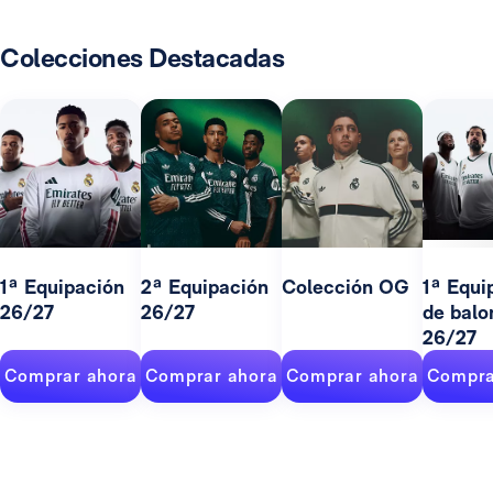
Colecciones Destacadas
1ª Equipación
2ª Equipación
Colección OG
1ª Equi
26/27
26/27
de balo
26/27
Comprar ahora
Comprar ahora
Comprar ahora
Compra