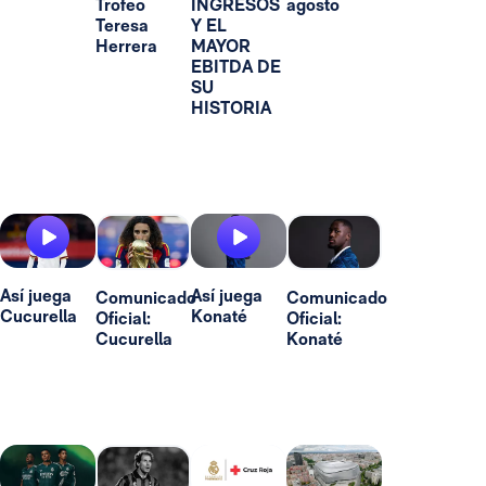
Trofeo
INGRESOS
agosto
Teresa
Y EL
Herrera
MAYOR
EBITDA DE
SU
HISTORIA
Así juega
Así juega
Comunicado
Comunicado
Cucurella
Konaté
Oficial:
Oficial:
Cucurella
Konaté