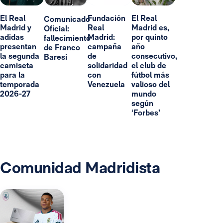
El Real
Fundación
El Real
Comunicado
Madrid y
Real
Madrid es,
Oficial:
adidas
Madrid:
por quinto
fallecimiento
presentan
campaña
año
de Franco
la segunda
de
consecutivo,
Baresi
camiseta
solidaridad
el club de
para la
con
fútbol más
temporada
Venezuela
valioso del
2026-27
mundo
según
‘Forbes’
Comunidad Madridista