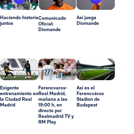
Haciendo historia
Así juega
Comunicado
juntos
Diomande
Oficial:
Diomande
Exigente
Ferencvaros-
Así es el
entrenamiento en
Real Madrid,
Ferencváros
la Ciudad Real
mañana a las
Stadion de
Madrid
19:00 h, en
Budapest
directo por
Realmadrid TV y
RM Play