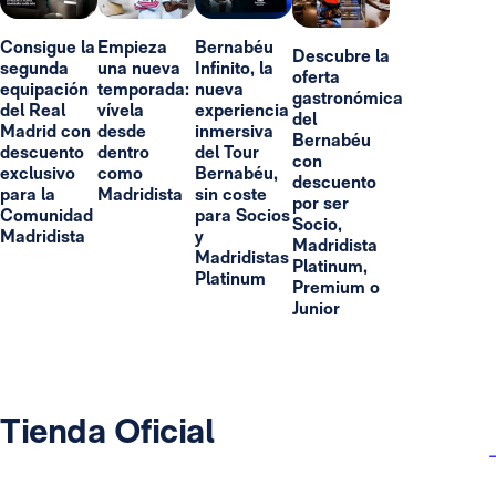
Consigue la
Empieza
Bernabéu
Descubre la
segunda
una nueva
Infinito, la
oferta
equipación
temporada:
nueva
gastronómica
del Real
vívela
experiencia
del
Madrid con
desde
inmersiva
Bernabéu
descuento
dentro
del Tour
con
exclusivo
como
Bernabéu,
descuento
para la
Madridista
sin coste
por ser
Comunidad
para Socios
Socio,
Madridista
y
Madridista
Madridistas
Platinum,
Platinum
Premium o
Junior
Tienda Oficial