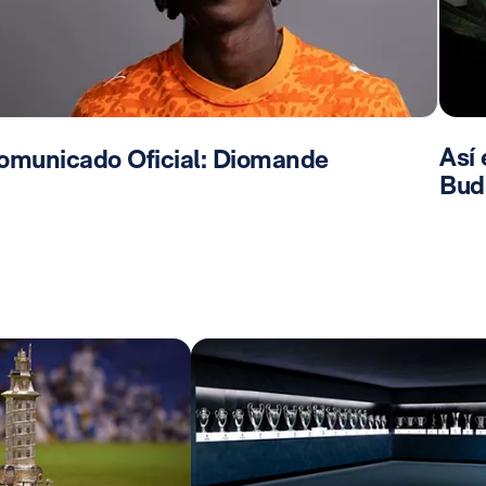
Así 
omunicado Oficial: Diomande
Bud