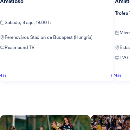
Amistoso
Amist
Trofeo
sábado, 8 ago, 19:00 h
mié
Ferencváros Stadion de Budapest (Hungría)
Realmadrid TV
Est
TVG
Más
Más