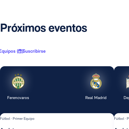
Próximos eventos
Equipos ( 1 )
Suscribirse
Ferencvaros
Real Madrid
De
Fútbol · Primer Equipo
Fútbol · 