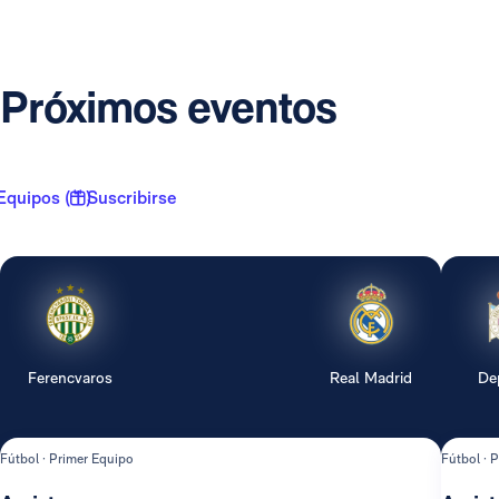
Próximos eventos
Equipos ( 1 )
Suscribirse
Ferencvaros
Real Madrid
De
Fútbol · Primer Equipo
Fútbol · 