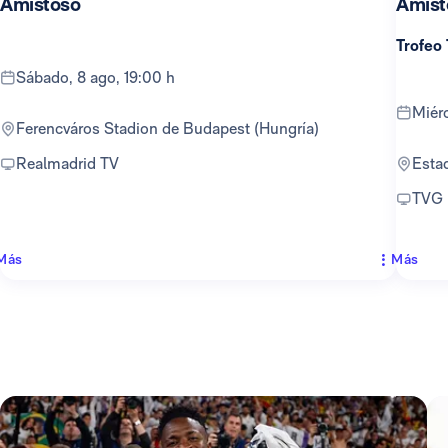
Amistoso
Amist
Trofeo
sábado, 8 ago, 19:00 h
mié
Ferencváros Stadion de Budapest (Hungría)
Realmadrid TV
Est
TVG
Más
Más