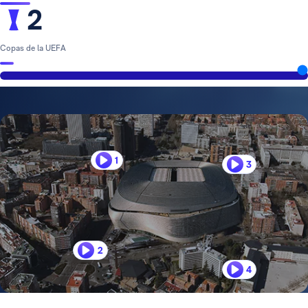
2
Copas de la UEFA
1
3
2
4