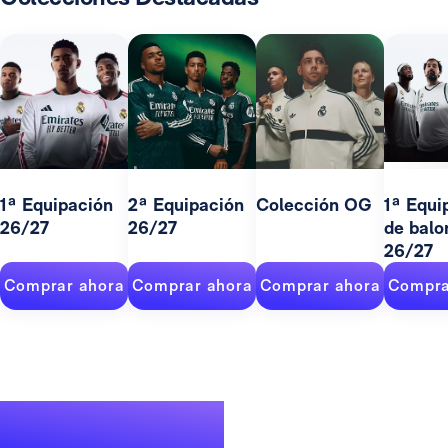
1ª Equipación
2ª Equipación
Colección OG
1ª Equi
26/27
26/27
de balo
26/27
Comprar ahora
Comprar ahora
Comprar ahora
Compra
Un palmarés de