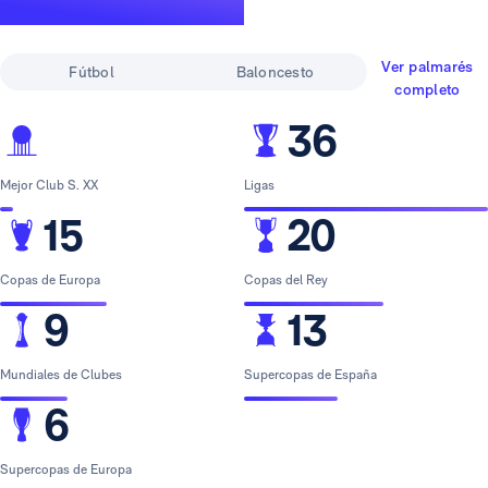
leyenda
Ver palmarés
Fútbol
Baloncesto
completo
36
Mejor Club S. XX
Ligas
15
20
Copas de Europa
Copas del Rey
9
13
Mundiales de Clubes
Supercopas de España
6
Supercopas de Europa