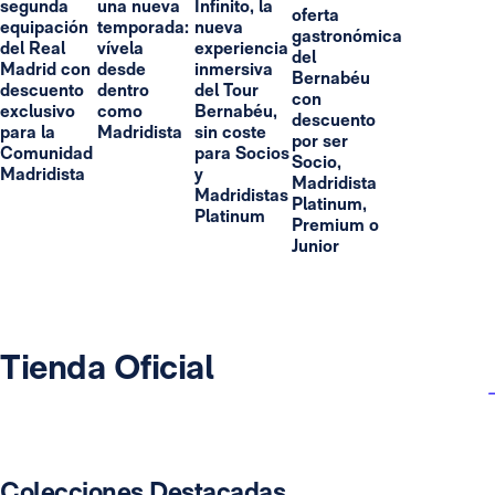
segunda
una nueva
Infinito, la
oferta
equipación
temporada:
nueva
gastronómica
del Real
vívela
experiencia
del
Madrid con
desde
inmersiva
Bernabéu
descuento
dentro
del Tour
con
exclusivo
como
Bernabéu,
descuento
para la
Madridista
sin coste
por ser
Comunidad
para Socios
Socio,
Madridista
y
Madridista
Madridistas
Platinum,
Platinum
Premium o
Junior
Tienda Oficial
Colecciones Destacadas