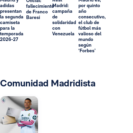
Oficial:
adidas
Madrid:
por quinto
fallecimiento
presentan
campaña
año
de Franco
la segunda
de
consecutivo,
Baresi
camiseta
solidaridad
el club de
para la
con
fútbol más
temporada
Venezuela
valioso del
2026-27
mundo
según
‘Forbes’
Comunidad Madridista