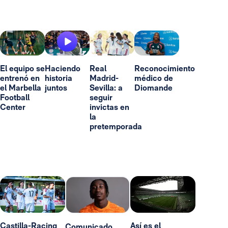
El equipo se
Haciendo
Real
Reconocimiento
entrenó en
historia
Madrid-
médico de
el Marbella
juntos
Sevilla: a
Diomande
Football
seguir
Center
invictas en
la
pretemporada
Castilla-Racing
Así es el
Comunicado