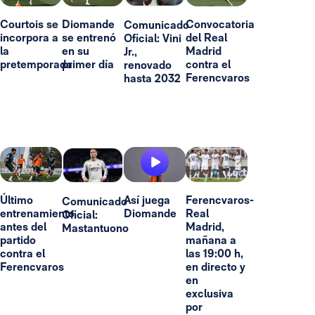
Courtois se
Diomande
Convocatoria
Comunicado
incorpora a
se entrenó
del Real
Oficial: Vini
la
en su
Madrid
Jr.,
pretemporada
primer día
contra el
renovado
Ferencvaros
hasta 2032
Último
Así juega
Ferencvaros-
Comunicado
entrenamiento
Diomande
Real
Oficial:
antes del
Madrid,
Mastantuono
partido
mañana a
contra el
las 19:00 h,
Ferencvaros
en directo y
en
exclusiva
por