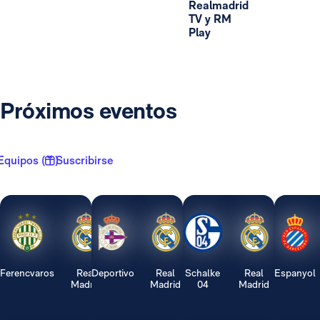
Realmadrid
TV y RM
Play
Próximos eventos
Equipos ( 1 )
Suscribirse
Ferencvaros
Real
Deportivo
Real
Schalke
Real
Espanyol
Madrid
Madrid
04
Madrid