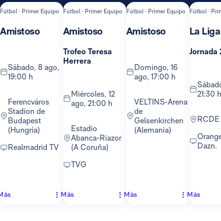
Fútbol · Primer Equipo
Fútbol · Primer Equipo
Fútbol · Primer Equipo
Fútbol · Pr
Amistoso
Amistoso
Amistoso
La Liga
Trofeo Teresa
Jornada 
Herrera
sábado, 8 ago,
domingo, 16
19:00 h
ago, 17:00 h
sábado, 22 ago,
miércoles, 12
21:30 
Ferencváros
VELTINS-Arena
ago, 21:00 h
Stadion de
de
RCDE
Budapest
Gelsenkirchen
Estadio
(Hungría)
(Alemania)
Orange TV y
Abanca-Riazor
Dazn.
Realmadrid TV
(A Coruña)
TVG
Más
Más
Más
Más