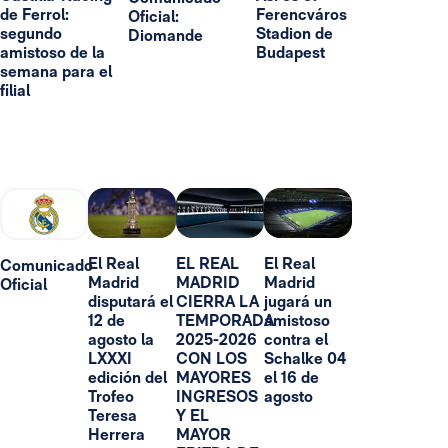
de Ferrol:
Ferencváros
Oficial:
segundo
Stadion de
Diomande
amistoso de la
Budapest
semana para el
filial
El Real
EL REAL
El Real
Comunicado
Madrid
MADRID
Madrid
Oficial
disputará el
CIERRA LA
jugará un
12 de
TEMPORADA
amistoso
agosto la
2025-2026
contra el
LXXXI
CON LOS
Schalke 04
edición del
MAYORES
el 16 de
Trofeo
INGRESOS
agosto
Teresa
Y EL
Herrera
MAYOR