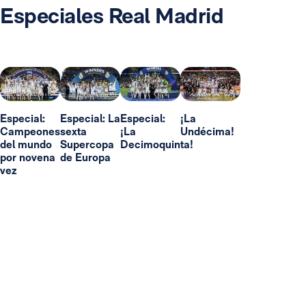
Especiales Real Madrid
Especial:
Especial: La
Especial:
¡La
Campeones
sexta
¡La
Undécima!
del mundo
Supercopa
Decimoquinta!
por novena
de Europa
vez