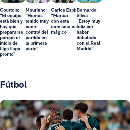
Courtois:
Mourinho:
Carlos Espí:
Bernardo
“El equipo
“Hemos
“Marcar
Silva:
está bien y
tenido muy
con esta
“Estoy muy
hay que
buen
camiseta es
feliz por
prepararse
control del
mágico”
haber
porque el
partido en
debutado
inicio de
la primera
con el Real
Liga llega
parte”
Madrid”
pronto”
Fútbol