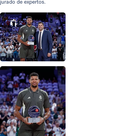
jurado de expertos.
Foto: Real Madrid