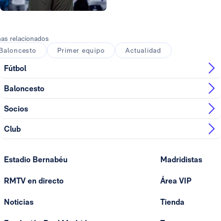
Foto: Real Madrid
as relacionados
Baloncesto
Primer equipo
Actualidad
Fútbol
Baloncesto
Socios
Club
Estadio Bernabéu
Madridistas
RMTV en directo
Área VIP
Noticias
Tienda