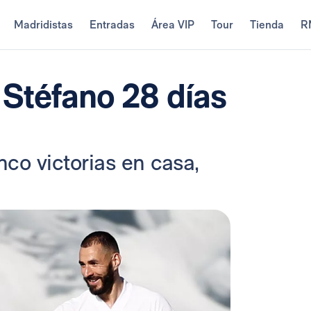
Madridistas
Entradas
Área VIP
Tour
Tienda
R
i Stéfano 28 días
co victorias en casa,