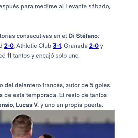
 después para medirse al Levante sábado,
ctorias consecutivas en el
Di Stéfano
:
id
2-0
, Athletic Club
3-1
, Granada
2-0
y
có 11 tantos y encajó solo uno.
 del delantero francés, autor de 5 goles
s de esta temporada. El resto de tantos
ensio
,
Lucas V.
y uno en propia puerta.