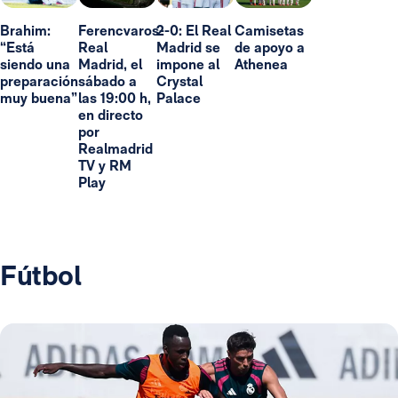
Brahim:
Ferencvaros-
2-0: El Real
Camisetas
“Está
Real
Madrid se
de apoyo a
siendo una
Madrid, el
impone al
Athenea
preparación
sábado a
Crystal
muy buena”
las 19:00 h,
Palace
en directo
por
Realmadrid
TV y RM
Play
Fútbol