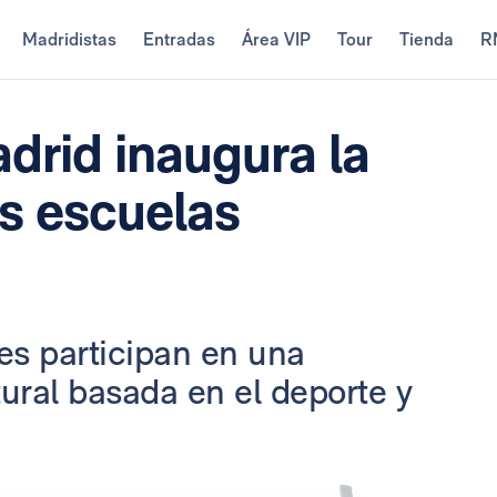
Madridistas
Entradas
Área VIP
Tour
Tienda
R
drid inaugura la
as escuelas
es participan en una
tural basada en el deporte y