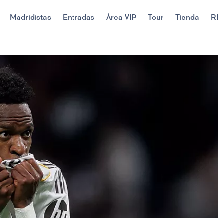
Madridistas
Entradas
Área VIP
Tour
Tienda
R