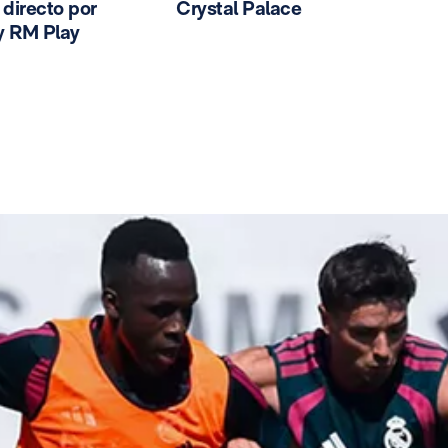
n directo por
Crystal Palace
y RM Play