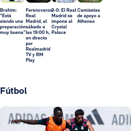
Brahim:
Ferencvaros-
2-0: El Real
Camisetas
“Está
Real
Madrid se
de apoyo a
siendo una
Madrid, el
impone al
Athenea
preparación
sábado a
Crystal
muy buena”
las 19:00 h,
Palace
en directo
por
Realmadrid
TV y RM
Play
Fútbol