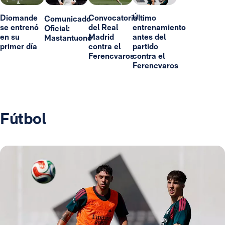
Diomande
Convocatoria
Último
Comunicado
se entrenó
del Real
entrenamiento
Oficial:
en su
Madrid
antes del
Mastantuono
primer día
contra el
partido
Ferencvaros
contra el
Ferencvaros
Fútbol