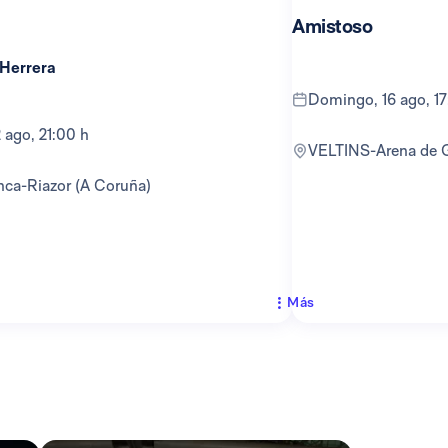
Amistoso
 Herrera
domingo, 16 ago, 1
12 ago, 21:00 h
VELTINS-Arena de 
anca-Riazor (A Coruña)
Más