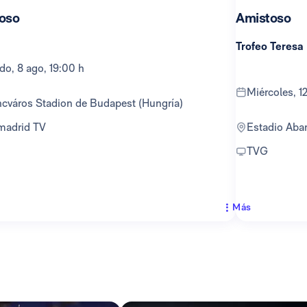
oso
Amistoso
Trofeo Teresa
ado, 8 ago, 19:00 h
miércoles, 
encváros Stadion de Budapest (Hungría)
lmadrid TV
Estadio Ab
TVG
Más