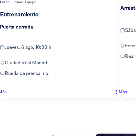
Fútbol · Primer Equipo
Amist
Entrenamiento
Puerta cerrada
sáb
Fer
jueves, 6 ago, 10:00 h
Rea
Ciudad Real Madrid
Rueda de prensa: no.
Más
Más