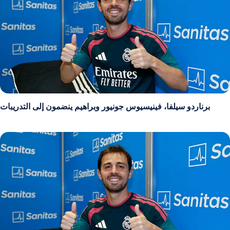
برناردو سيلفا، فينيسيوس جونيور وبراهيم ينضمون إلى التدريبات