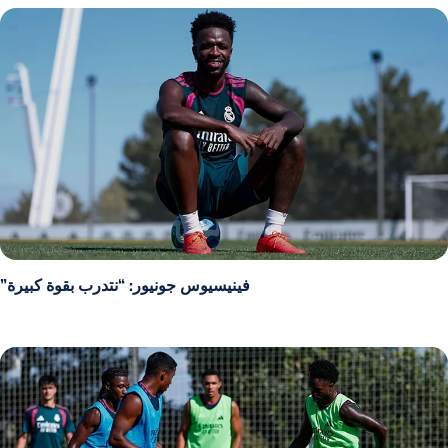
فينيسيوس جونيور: “نتدرب بقوة كبيرة”