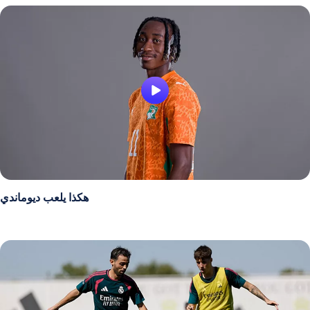
هكذا يلعب ديوماندي