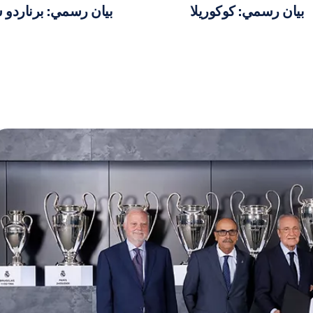
بيان رسمي: كوكوريلا
بيان رسمي: برناردو س