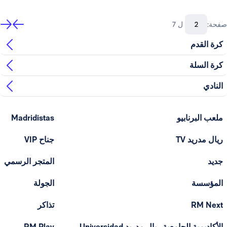
صفحة:
ل 7
كرة القدم
كرة السلة
النادي
ملعب البرنابيو
Madridistas
ريال مدريد TV
جناح VIP
جديد
المتجر الرسمي
المؤسسة
الجولة
RM Next
تذاكر
الأكاديمية الجامعية ريال مدريد Universidad
RM Play