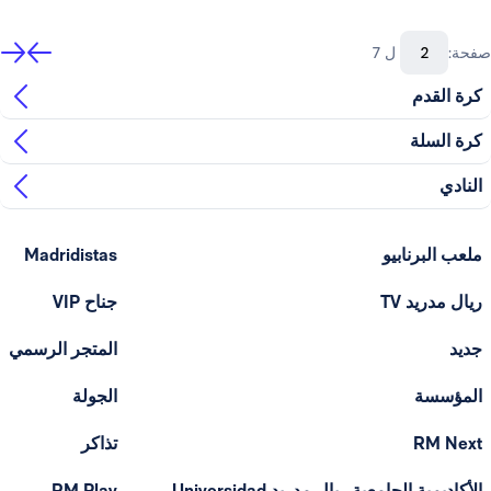
صفحة:
ل 7
كرة القدم
كرة السلة
النادي
ملعب البرنابيو
Madridistas
ريال مدريد TV
جناح VIP
جديد
المتجر الرسمي
المؤسسة
الجولة
RM Next
تذاكر
الأكاديمية الجامعية ريال مدريد Universidad
RM Play