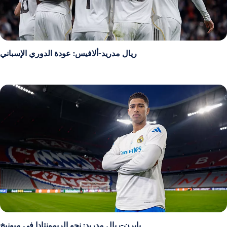
ريال مدريد-ألافيس: عودة الدوري الإسباني
بايرن-ريال مدريد: نحو الريمونتادا في ميونيخ