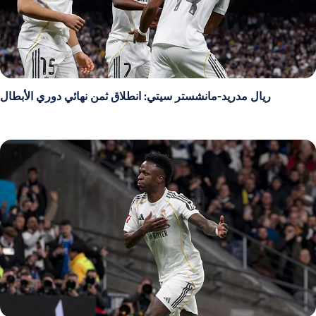
ريال مدريد-مانشستر سيتي: انطلاق ثمن نهائي دوري الأبطال