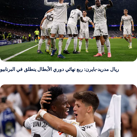
ريال مدريد-بايرن: ربع نهائي دوري الأبطال ينطلق في البرنابيو