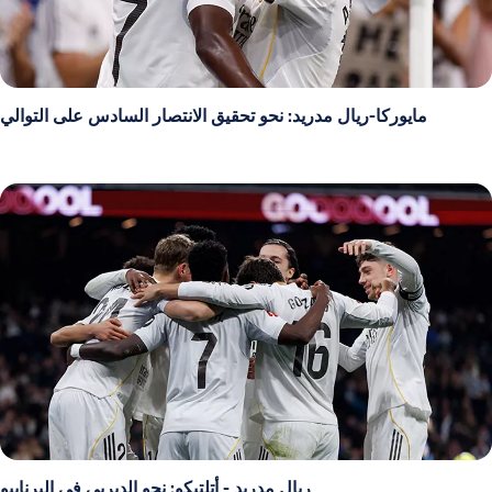
مايوركا-ريال مدريد: نحو تحقيق الانتصار السادس على التوالي
ريال مدريد - أتلتيكو: نحو الديربي في البرنابيو