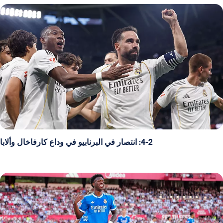
4-2: انتصار في البرنابيو في وداع كارفاخال وألابا