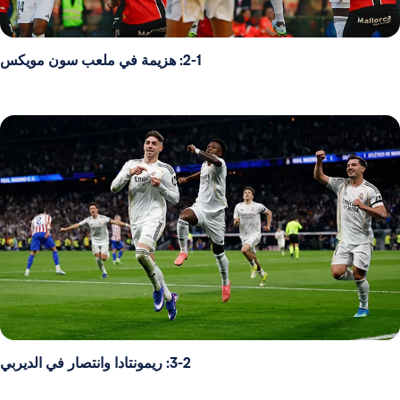
2-1: هزيمة في ملعب سون مويكس
3-2: ريمونتادا وانتصار في الديربي