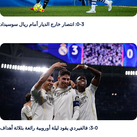
0-3: انتصار خارج الديار أمام ريال سوسيداد
3-0: فالفيردي يقود ليلة أوروبية رائعة بثلاثة أهداف