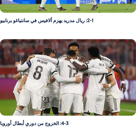
2-1: ريال مدريد يهزم ألافيس في سانتياغو برنابيو
4-3: الخروج من دوري أبطال أوروبا