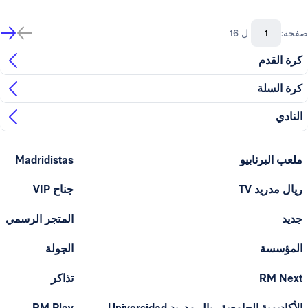
صفحة:
ل 16
كرة القدم
كرة السلة
النادي
ملعب البرنابيو
Madridistas
ريال مدريد TV
جناح VIP
جديد
المتجر الرسمي
المؤسسة
الجولة
RM Next
تذاكر
الأكاديمية الجامعية ريال مدريد Universidad
RM Play