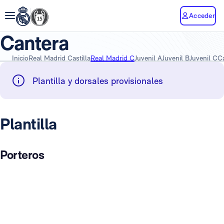
Acceder
Cantera
Inicio
Real Madrid Castilla
Real Madrid C
Juvenil A
Juvenil B
Juvenil C
C
Plantilla y dorsales provisionales
Plantilla
Porteros