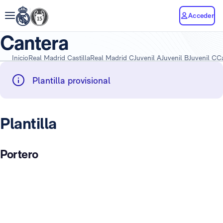
Acceder
Cantera
Inicio
Real Madrid Castilla
Real Madrid C
Juvenil A
Juvenil B
Juvenil C
C
Plantilla provisional
Plantilla
Portero