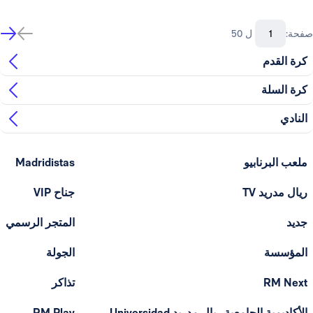
صفحة:
ل 50
كرة القدم
كرة السلة
النادي
ملعب البرنابيو
Madridistas
ريال مدريد TV
جناح VIP
جديد
المتجر الرسمي
المؤسسة
الجولة
RM Next
تذاكر
الأكاديمية الجامعية ريال مدريد Universidad
RM Play