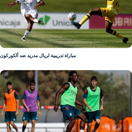
مباراة تدريبية لريال مدريد ضد ألكوركون