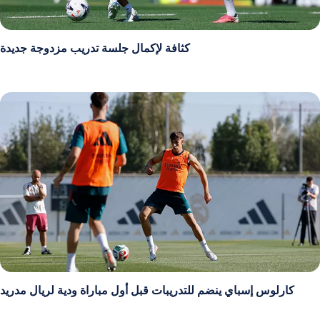
كثافة لإكمال جلسة تدريب مزدوجة جديدة
كارلوس إسباي ينضم للتدريبات قبل أول مباراة ودية لريال مدريد