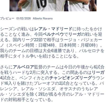
プレビュー
01/02/2026
Alberto Navarro
シーズンの戦いは
レアル・マドリード
に待ったをかけ
ることなく進み、今回
ベルナベウ
で
リーガ
の戦いを迎
える。国内リーグ22節で相手はラージョ・バジェカー
ノ（スペイン時間：日曜14時、日本時間：月曜0時）。
我らのチームの目標は大会6連勝であり、バルセロナを
相手にタイトル争いを続けることになる。
さらに
アルベロア
監督のチームは今日の午後から6試合
を戦うハードな2月に突入する。この間あるのは
リーガ
4試合と、ベンフィカとの
チャンピオンズリーグ
ラウン
ド16入りを賭けたプレーオフの2試合となっている。バ
レンシア、レアル・ソシエダ、オサスナのうちレア
ル・ソシエダを除く2戦が残る今月のレアル・マドリー
ドの対戦相手となっている。