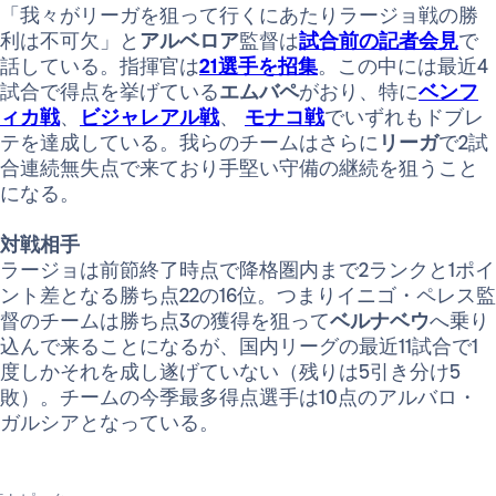
「我々がリーガを狙って行くにあたりラージョ戦の勝
利は不可欠」と
アルベロア
監督は
試合前の記者会見
で
話している。指揮官は
21選手を招集
。この中には最近4
試合で得点を挙げている
エムバペ
がおり、特に
ベンフ
ィカ戦
、
ビジャレアル戦
、
モナコ戦
でいずれもドブレ
テを達成している。我らのチームはさらに
リーガ
で2試
合連続無失点で来ており手堅い守備の継続を狙うこと
になる。
対戦相手
ラージョは前節終了時点で降格圏内まで2ランクと1ポイ
ント差となる勝ち点22の16位。つまりイニゴ・ペレス監
督のチームは勝ち点3の獲得を狙って
ベルナベウ
へ乗り
込んで来ることになるが、国内リーグの最近11試合で1
度しかそれを成し遂げていない（残りは5引き分け5
敗）。チームの今季最多得点選手は10点のアルバロ・
ガルシアとなっている。