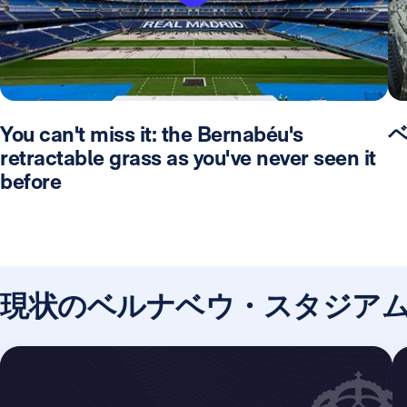
You can't miss it: the Bernabéu's
retractable grass as you've never seen it
before
現状のベルナベウ・スタジア