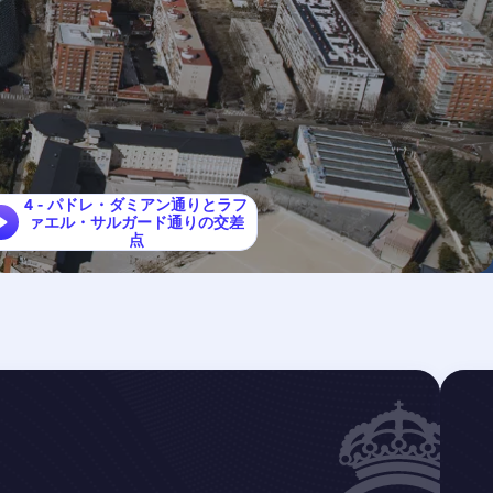
4 - パドレ・ダミアン通りとラフ
ァエル・サルガード通りの交差
点