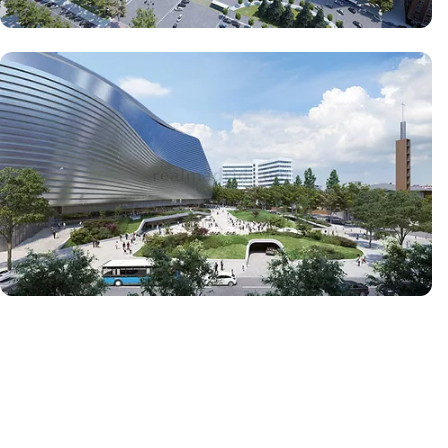
写真：Real Madrid
写真：Real Madrid