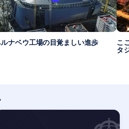
ベルナベウ工場の目覚ましい進歩
こ
タ
ム