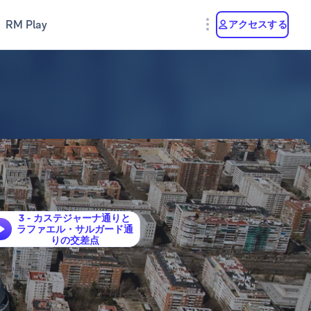
RM Play
アクセスする
3 - カステジャーナ通りと
ラファエル・サルガード通
りの交差点