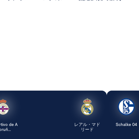
tivo de A
レアル・マド
Schalke 04
ruñ...
リード