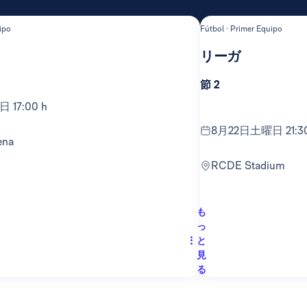
ipo
Fútbol · Primer Equipo
リーガ
節 2
 17:00 h
8月22日土曜日 21:30
ena
RCDE Stadium
も
っ
と
見
る