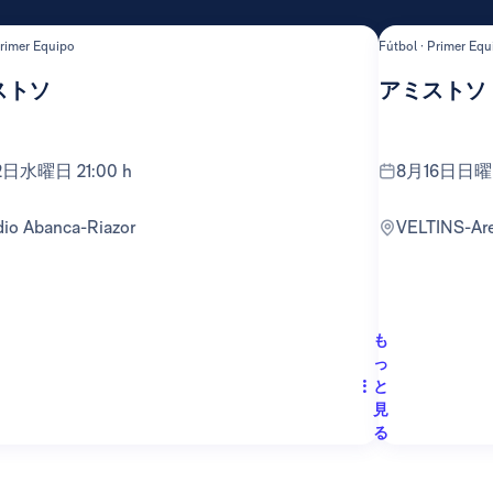
Primer Equipo
Fútbol · Primer Equ
ストソ
アミストソ
12日水曜日 21:00 h
8月16日日曜日
adio Abanca-Riazor
VELTINS-Ar
も
っ
と
見
る