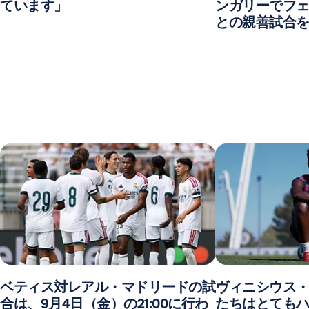
ています」
ンガリーでフ
との親善試合
ベティス対レアル・マドリードの試
ヴィニシウス
合は、9月4日（金）の21:00に行わ
たちはとても