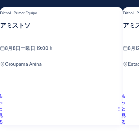
Fútbol · Primer Equipo
Fútbol · 
アミストソ
アミ
8月8日土曜日 19:00 h
8月
Groupama Aréna
Est
も
も
っ
っ
と
と
見
見
る
る