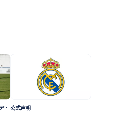
・デ・
公式声明