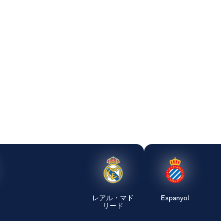
レアル・マド
Espanyol
リード