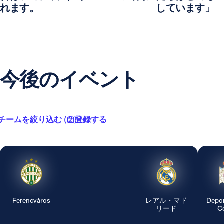
れます。
しています」
今後のイベント
チームを絞り込む ( 2 )
登録する
Ferencváros
レアル・マド
Depor
リード
Co