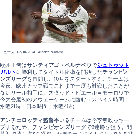
ニュース
02/10/2024
Alberto Navarro
欧州王者は
サンティアゴ・ベルナベウ
で
シュトゥット
ガルト
に勝利してタイトル防衛を開始した
チャンピオ
ンズリーグ
を再開し、10月をスタートする。チームは
今夜、欧州カップ戦でこれまで一度も対戦したことが
ないリール相手に、スタッド・ピエール＝モーロワで
今大会最初のアウェーゲームに臨む（スペイン時間：
水曜21時、日本時間：木曜4時）。
アンチェロッティ監督
率いるチームは今季無敗をキー
プするため、
チャンピオンズリーグ
で2連勝を狙う。開
幕戦で勝ち点3を獲得した15チームのうちの1つである我