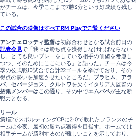
がチームは、今季ここまで7勝3分という好成績を残し
ている。
この試合の映像はすべてRM Playでご覧ください
アンチェロッティ監督
は初顔合わせとなる試合前日の
記者会見
で「我々は勝ち点を獲得しなければならない
し、とても良いプレーをしている相手の価値を考慮し
つつ、そのためにここにいる」と語った。チームは今
季の公式戦10試合で合計22ゴールを挙げており、その
得点の勢いを加速させたいところだ。
ブラヒム
、
アラ
バ
、
セバージョス
、
クルトワ
を欠くイタリア人監督の
招集メンバーはこの通り
。その中で
エムバペ
が主な新
戦力となる。
リール
第1節でスポルティングCPに2-0で敗れたフランスのチ
ームは今夜、最初の勝ち点獲得を目指す。ホームでは
相手チームが勝利するのが難しいことを示しており、