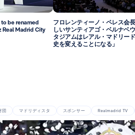
 to be renamed
フロレンティーノ・ペレス会
z Real Madrid City
しいサンティアゴ・ベルナベ
タジアムはレアル・マドリー
史を変えることになる」
財団
マドリディスタ
スポンサー
Realmadrid TV