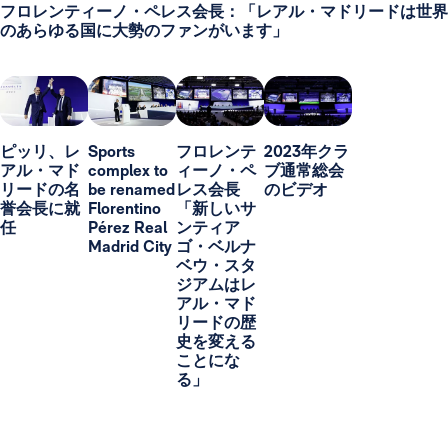
フロレンティーノ・ペレス会長：「レアル・マドリードは世界
のあらゆる国に大勢のファンがいます」
ピッリ、レ
Sports
フロレンテ
2023年クラ
アル・マド
complex to
ィーノ・ペ
ブ通常総会
リードの名
be renamed
レス会長
のビデオ
誉会長に就
Florentino
「新しいサ
任
Pérez Real
ンティア
Madrid City
ゴ・ベルナ
ベウ・スタ
ジアムはレ
アル・マド
リードの歴
史を変える
ことにな
る」