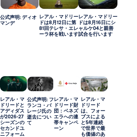
レアル・マドリー
レアル・マドリー
公式声明: ディオ
ドは8月12日に第
ドは8月16日にシ
マンデ
81回テレサ・エレ
ャルケ04と親善
ーラ杯を戦います
試合を行います
レアル・マ
レアル・マ
レアル・マ
公式声明: フ
ドリードと
ドリード財
ドリード
ランコ・バ
アディダス
団：ベネズ
は、フォー
レージ氏の
が2026-27
エラへの連
ブスによる
逝去につい
シーズンの
帯キャンペ
と5年連続
て
セカンドユ
ーン
で世界で最
ニフォーム
も価値のあ