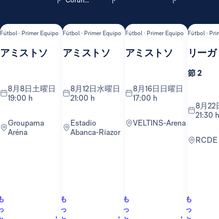
ド
Coruñ...
ド
ド
Fútbol · Primer Equipo
Fútbol · Primer Equipo
Fútbol · Primer Equipo
Fútbol · Pr
アミストソ
アミストソ
アミストソ
リーガ
節 2
8月8日土曜日
8月12日水曜日
8月16日日曜日
19:00 h
21:00 h
17:00 h
8月22日土曜日
21:30 
Groupama
Estadio
VELTINS-Arena
Aréna
Abanca-Riazor
RCDE
も
も
も
も
っ
っ
っ
っ