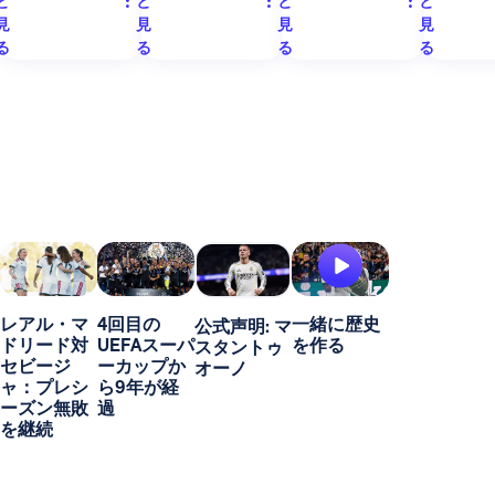
と
と
と
と
見
見
見
見
る
る
る
る
レアル・マ
4回目の
一緒に歴史
公式声明: マ
ドリード対
UEFAスーパ
を作る
スタントゥ
セビージ
ーカップか
オーノ
ャ：プレシ
ら9年が経
ーズン無敗
過
を継続