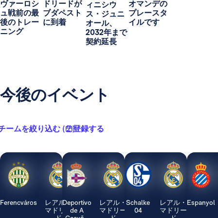
ヴァーロシ
ドリードが
オマンデの
ィニシウ
ュ戦前の最
ブダペスト
プレースタ
ス・ジュニ
後のトレー
に到着
イルです
オール、
ニング
2032年まで
契約延長
今後のイベント
チームを絞り込む ( 2 )
登録する
Ferencváros
レアル・
Deportivo
レアル・
Schalke
レアル・
Espanyol
マドリー
de A
マドリー
04
マドリー