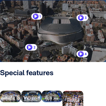
1
3
2
4
Special features