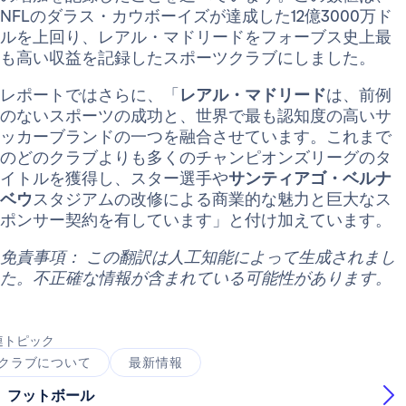
NFLのダラス・カウボーイズが達成した12億3000万ド
ルを上回り、レアル・マドリードをフォーブス史上最
も高い収益を記録したスポーツクラブにしました。
レポートではさらに、「
レアル・マドリード
は、前例
のないスポーツの成功と、世界で最も認知度の高いサ
ッカーブランドの一つを融合させています。これまで
のどのクラブよりも多くのチャンピオンズリーグのタ
イトルを獲得し、スター選手や
サンティアゴ・ベルナ
ベウ
スタジアムの改修による商業的な魅力と巨大なス
ポンサー契約を有しています」と付け加えています。
免責事項： この翻訳は人工知能によって生成されまし
た。不正確な情報が含まれている可能性があります。
連トピック
クラブについて
最新情報
フットボール