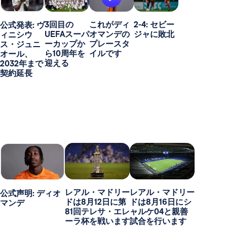
3回目の
これがディ
2-4: セビー
公式発表: ヴ
UEFAスーパ
オマンデの
ジャに敗北
ィニシウ
ーカップか
プレースタ
ス・ジュニ
ら10周年を
イルです
オール、
迎える
2032年まで
契約延長
レアル・マドリー
レアル・マドリー
公式声明: ディオ
ドは8月12日に第
ドは8月16日にシ
マンデ
81回テレサ・エレ
ャルケ04と親善
ーラ杯を戦います
試合を行います