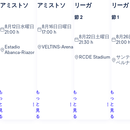
アミストソ
アミストソ
リーガ
リーガ
節 2
節 1
8月12日水曜日
8月16日日曜日
21:00 h
17:00 h
8月22日土曜日
8月26日水曜日
21:30 h
21:00 
Estadio
VELTINS-Arena
Abanca-Riazor
RCDE Stadium
サンティアゴ・
ベルナ
も
も
も
も
っ
っ
っ
っ
と
と
と
と
見
見
見
見
る
る
る
る