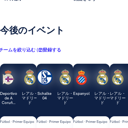
今後のイベント
チームを絞り込む ( 2 )
登録する
Deportivo
レアル・
Schalke
レアル・
Espanyol
レアル・
レアル・
de A
マドリー
04
マドリー
マドリー
マドリー
Coruñ...
ド
ド
ド
ド
Fútbol · Primer Equipo
Fútbol · Primer Equipo
Fútbol · Primer Equipo
Fútbol · Pr