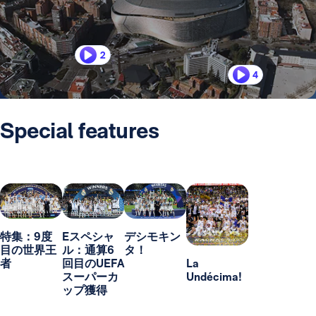
2
4
Special features
特集：9度
Eスペシャ
デシモキン
目の世界王
ル：通算6
タ！
者
回目のUEFA
La
スーパーカ
Undécima!
ップ獲得