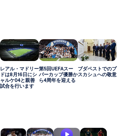
レアル・マドリー
第5回UEFAスー
ブダペストでのプ
ドは8月16日にシ
パーカップ優勝か
スカシュへの敬意
ャルケ04と親善
ら4周年を迎える
試合を行います