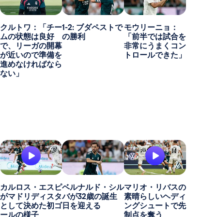
クルトワ：「チー
1-2: ブダペストで
モウリーニョ：
ムの状態は良好
の勝利
「前半では試合を
で、リーガの開幕
非常にうまくコン
が近いので準備を
トロールできた」
進めなければなら
ない」
カルロス・エスピ
ベルナルド・シル
マリオ・リバスの
がマドリディスタ
バが32歳の誕生
素晴らしいヘディ
として決めた初ゴ
日を迎える
ングシュートで先
ールの様子
制点を奪う