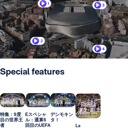
1
3
2
4
Special features
特集：9度
Eスペシャ
デシモキン
目の世界王
ル：通算6
タ！
者
回目のUEFA
La