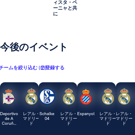
ィスタ・ペ
ーニャと共
に
今後のイベント
チームを絞り込む ( 2 )
登録する
Deportivo
レアル・
Schalke
レアル・
Espanyol
レアル・
レアル・
de A
マドリー
04
マドリー
マドリー
マドリー
Coruñ...
ド
ド
ド
ド