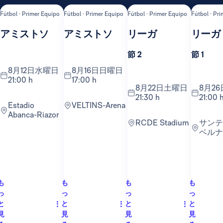
Fútbol · Primer Equipo
Fútbol · Primer Equipo
Fútbol · Primer Equipo
Fútbol · Pr
アミストソ
アミストソ
リーガ
リーガ
節 2
節 1
8月12日水曜日
8月16日日曜日
21:00 h
17:00 h
8月22日土曜日
8月26日水曜日
21:30 h
21:00 
Estadio
VELTINS-Arena
Abanca-Riazor
RCDE Stadium
サンティアゴ・
ベルナ
も
も
も
も
っ
っ
っ
っ
と
と
と
と
見
見
見
見