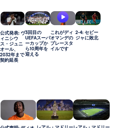
3回目の
これがディ
2-4: セビー
公式発表: ヴ
UEFAスーパ
オマンデの
ジャに敗北
ィニシウ
ーカップか
プレースタ
ス・ジュニ
ら10周年を
イルです
オール、
迎える
2032年まで
契約延長
レアル・マドリー
レアル・マドリー
公式声明: ディオ