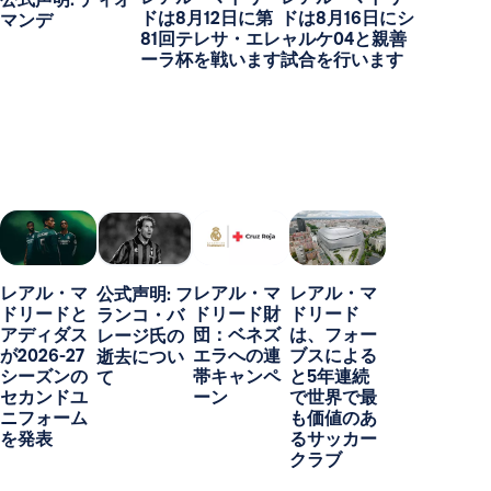
ドは8月12日に第
ドは8月16日にシ
マンデ
81回テレサ・エレ
ャルケ04と親善
ーラ杯を戦います
試合を行います
レアル・マ
レアル・マ
レアル・マ
公式声明: フ
ドリードと
ドリード財
ドリード
ランコ・バ
アディダス
団：ベネズ
は、フォー
レージ氏の
が2026-27
エラへの連
ブスによる
逝去につい
シーズンの
帯キャンペ
と5年連続
て
セカンドユ
ーン
で世界で最
ニフォーム
も価値のあ
を発表
るサッカー
クラブ