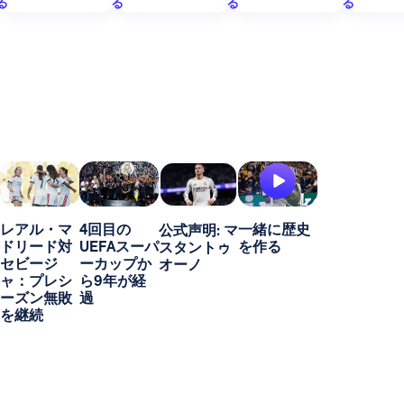
る
る
る
る
レアル・マ
4回目の
一緒に歴史
公式声明: マ
ドリード対
UEFAスーパ
を作る
スタントゥ
セビージ
ーカップか
オーノ
ャ：プレシ
ら9年が経
ーズン無敗
過
を継続