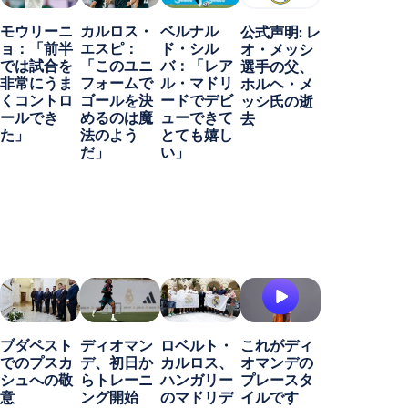
モウリーニ
カルロス・
ベルナル
公式声明: レ
ョ：「前半
エスピ：
ド・シル
オ・メッシ
では試合を
「このユニ
バ：「レア
選手の父、
非常にうま
フォームで
ル・マドリ
ホルヘ・メ
くコントロ
ゴールを決
ードでデビ
ッシ氏の逝
ールでき
めるのは魔
ューできて
去
た」
法のよう
とても嬉し
だ」
い」
ブダペスト
ディオマン
ロベルト・
これがディ
でのプスカ
デ、初日か
カルロス、
オマンデの
シュへの敬
らトレーニ
ハンガリー
プレースタ
意
ング開始
のマドリデ
イルです