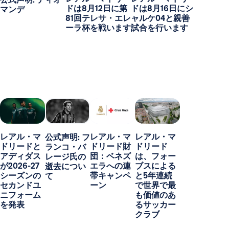
ドは8月12日に第
ドは8月16日にシ
マンデ
81回テレサ・エレ
ャルケ04と親善
ーラ杯を戦います
試合を行います
レアル・マ
レアル・マ
レアル・マ
公式声明: フ
ドリードと
ドリード財
ドリード
ランコ・バ
アディダス
団：ベネズ
は、フォー
レージ氏の
が2026-27
エラへの連
ブスによる
逝去につい
シーズンの
帯キャンペ
と5年連続
て
セカンドユ
ーン
で世界で最
ニフォーム
も価値のあ
を発表
るサッカー
クラブ