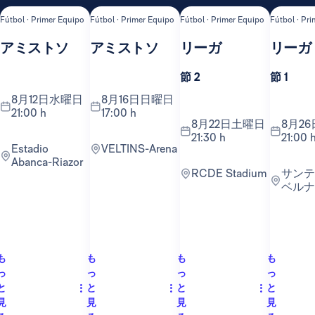
Fútbol · Primer Equipo
Fútbol · Primer Equipo
Fútbol · Primer Equipo
Fútbol · Pr
アミストソ
アミストソ
リーガ
リーガ
節 2
節 1
8月12日水曜日
8月16日日曜日
21:00 h
17:00 h
8月22日土曜日
8月26日水曜日
21:30 h
21:00 
Estadio
VELTINS-Arena
Abanca-Riazor
RCDE Stadium
サンティアゴ・
ベルナ
も
も
も
も
っ
っ
っ
っ
と
と
と
と
見
見
見
見