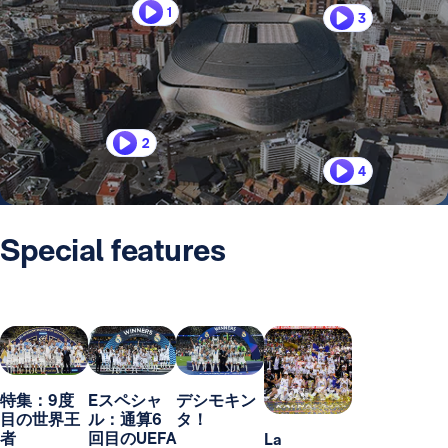
1
3
2
4
Special features
特集：9度
Eスペシャ
デシモキン
目の世界王
ル：通算6
タ！
者
回目のUEFA
La