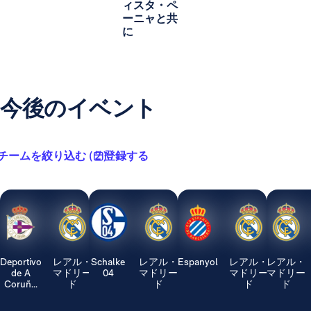
ィスタ・ペ
ーニャと共
に
今後のイベント
チームを絞り込む ( 2 )
登録する
Deportivo
レアル・
Schalke
レアル・
Espanyol
レアル・
レアル・
de A
マドリー
04
マドリー
マドリー
マドリー
Coruñ...
ド
ド
ド
ド