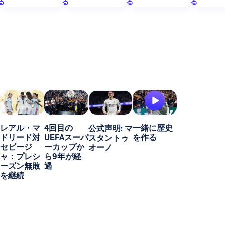
る
る
る
る
レアル・マ
4回目の
一緒に歴史
公式声明: マ
ドリード対
UEFAスーパ
を作る
スタントゥ
セビージ
ーカップか
オーノ
ャ：プレシ
ら9年が経
ーズン無敗
過
を継続