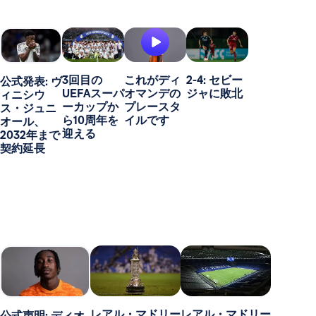
3回目の
これがディ
2-4: セビー
公式発表: ヴ
UEFAスーパ
オマンデの
ジャに敗北
ィニシウ
ーカップか
プレースタ
ス・ジュニ
ら10周年を
イルです
オール、
迎える
2032年まで
契約延長
レアル・マドリー
レアル・マドリー
公式声明: ディオ