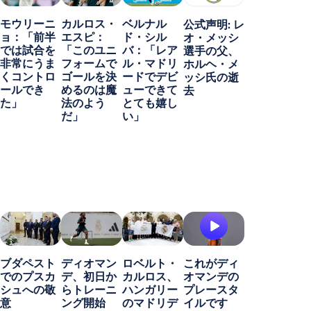
モウリーニ
カルロス・
ベルナル
公式声明: レ
ョ：「前半
エスピ：
ド・シル
オ・メッシ
では試合を
「このユニ
バ：「レア
選手の父、
非常にうま
フォームで
ル・マドリ
ホルヘ・メ
くコントロ
ゴールを決
ードでデビ
ッシ氏の逝
ールでき
めるのは魔
ューできて
去
た」
法のよう
とても嬉し
だ」
い」
ブダペスト
ディオマン
ロベルト・
これがディ
でのプスカ
デ、初日か
カルロス、
オマンデの
シュへの敬
らトレーニ
ハンガリー
プレースタ
意
ング開始
のマドリデ
イルです