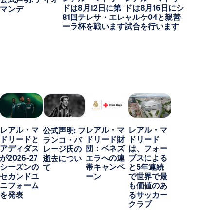
ドは8月12日に第
ドは8月16日にシ
マンデ
81回テレサ・エレ
ャルケ04と親善
ーラ杯を戦います
試合を行います
レアル・マ
レアル・マ
レアル・マ
公式声明: フ
ドリードと
ドリード財
ドリード
ランコ・バ
アディダス
団：ベネズ
は、フォー
レージ氏の
が2026-27
エラへの連
ブスによる
逝去につい
シーズンの
帯キャンペ
と5年連続
て
セカンドユ
ーン
で世界で最
ニフォーム
も価値のあ
を発表
るサッカー
クラブ