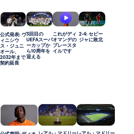
3回目の
これがディ
2-4: セビー
公式発表: ヴ
UEFAスーパ
オマンデの
ジャに敗北
ィニシウ
ーカップか
プレースタ
ス・ジュニ
ら10周年を
イルです
オール、
迎える
2032年まで
契約延長
レアル・マドリー
レアル・マドリー
公式声明: ディオ