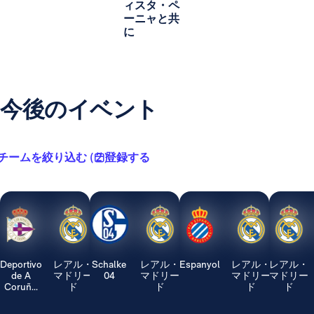
ィスタ・ペ
ーニャと共
に
今後のイベント
チームを絞り込む ( 2 )
登録する
Deportivo
レアル・
Schalke
レアル・
Espanyol
レアル・
レアル・
de A
マドリー
04
マドリー
マドリー
マドリー
Coruñ...
ド
ド
ド
ド