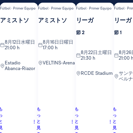
Fútbol · Primer Equipo
Fútbol · Primer Equipo
Fútbol · Primer Equipo
Fútbol · Pr
アミストソ
アミストソ
リーガ
リーガ
節 2
節 1
8月12日水曜日
8月16日日曜日
21:00 h
17:00 h
8月22日土曜日
8月26日水曜日
21:30 h
21:00 
Estadio
VELTINS-Arena
Abanca-Riazor
RCDE Stadium
サンティアゴ・
ベルナ
も
も
も
も
っ
っ
っ
っ
と
と
と
と
見
見
見
見