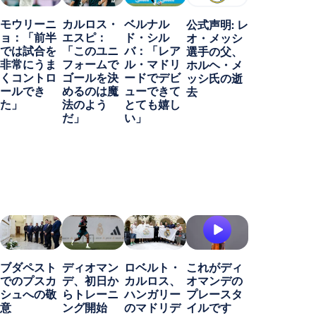
モウリーニ
カルロス・
ベルナル
公式声明: レ
ョ：「前半
エスピ：
ド・シル
オ・メッシ
では試合を
「このユニ
バ：「レア
選手の父、
非常にうま
フォームで
ル・マドリ
ホルヘ・メ
くコントロ
ゴールを決
ードでデビ
ッシ氏の逝
ールでき
めるのは魔
ューできて
去
た」
法のよう
とても嬉し
だ」
い」
ブダペスト
ディオマン
ロベルト・
これがディ
でのプスカ
デ、初日か
カルロス、
オマンデの
シュへの敬
らトレーニ
ハンガリー
プレースタ
意
ング開始
のマドリデ
イルです