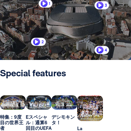
1
3
2
4
Special features
特集：9度
Eスペシャ
デシモキン
目の世界王
ル：通算6
タ！
者
回目のUEFA
La