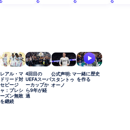
る
る
る
る
レアル・マ
4回目の
一緒に歴史
公式声明: マ
ドリード対
UEFAスーパ
を作る
スタントゥ
セビージ
ーカップか
オーノ
ャ：プレシ
ら9年が経
ーズン無敗
過
を継続