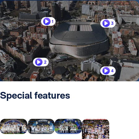
1
3
2
4
Special features