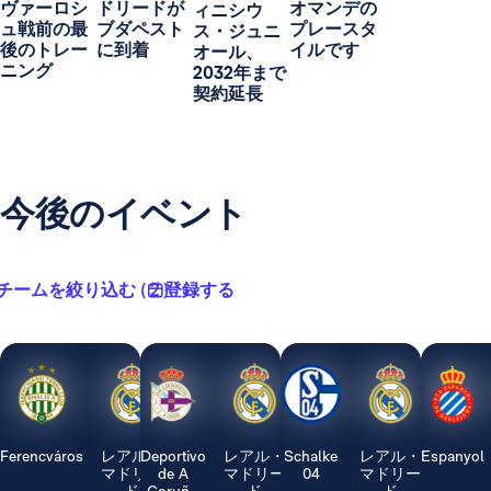
ヴァーロシ
ドリードが
オマンデの
ィニシウ
ュ戦前の最
ブダペスト
プレースタ
ス・ジュニ
後のトレー
に到着
イルです
オール、
ニング
2032年まで
契約延長
今後のイベント
チームを絞り込む ( 2 )
登録する
Ferencváros
レアル・
Deportivo
レアル・
Schalke
レアル・
Espanyol
マドリー
de A
マドリー
04
マドリー