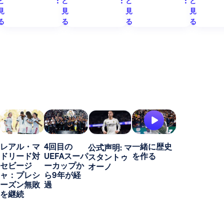
と
と
と
と
見
見
見
見
る
る
る
る
レアル・マ
4回目の
一緒に歴史
公式声明: マ
ドリード対
UEFAスーパ
を作る
スタントゥ
セビージ
ーカップか
オーノ
ャ：プレシ
ら9年が経
ーズン無敗
過
を継続