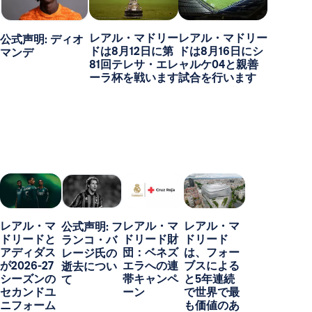
レアル・マドリー
レアル・マドリー
公式声明: ディオ
ドは8月12日に第
ドは8月16日にシ
マンデ
81回テレサ・エレ
ャルケ04と親善
ーラ杯を戦います
試合を行います
レアル・マ
レアル・マ
レアル・マ
公式声明: フ
ドリードと
ドリード財
ドリード
ランコ・バ
アディダス
団：ベネズ
は、フォー
レージ氏の
が2026-27
エラへの連
ブスによる
逝去につい
シーズンの
帯キャンペ
と5年連続
て
セカンドユ
ーン
で世界で最
ニフォーム
も価値のあ