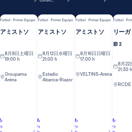
ド
Coruñ...
ド
ド
Fútbol · Primer Equipo
Fútbol · Primer Equipo
Fútbol · Primer Equipo
Fútbol · Pr
アミストソ
アミストソ
アミストソ
リーガ
節 2
8月8日土曜日
8月12日水曜日
8月16日日曜日
19:00 h
21:00 h
17:00 h
8月22日土曜日
21:30 
Groupama
Estadio
VELTINS-Arena
Aréna
Abanca-Riazor
RCDE
も
も
も
も
っ
っ
っ
っ