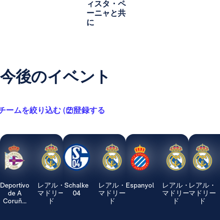
ィスタ・ペ
ーニャと共
に
今後のイベント
チームを絞り込む ( 2 )
登録する
Deportivo
レアル・
Schalke
レアル・
Espanyol
レアル・
レアル・
de A
マドリー
04
マドリー
マドリー
マドリー
Coruñ...
ド
ド
ド
ド