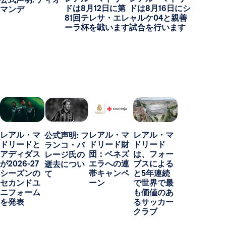
ドは8月12日に第
ドは8月16日にシ
マンデ
81回テレサ・エレ
ャルケ04と親善
ーラ杯を戦います
試合を行います
レアル・マ
レアル・マ
レアル・マ
公式声明: フ
ドリードと
ドリード財
ドリード
ランコ・バ
アディダス
団：ベネズ
は、フォー
レージ氏の
が2026-27
エラへの連
ブスによる
逝去につい
シーズンの
帯キャンペ
と5年連続
て
セカンドユ
ーン
で世界で最
ニフォーム
も価値のあ
を発表
るサッカー
クラブ