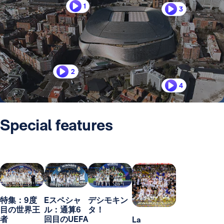
1
3
2
4
Special features
特集：9度
Eスペシャ
デシモキン
目の世界王
ル：通算6
タ！
者
回目のUEFA
La