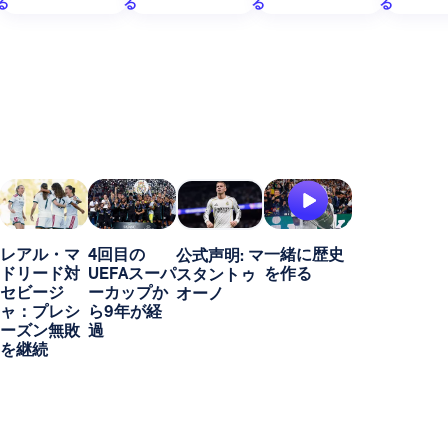
る
る
る
る
レアル・マ
4回目の
一緒に歴史
公式声明: マ
ドリード対
UEFAスーパ
を作る
スタントゥ
セビージ
ーカップか
オーノ
ャ：プレシ
ら9年が経
ーズン無敗
過
を継続