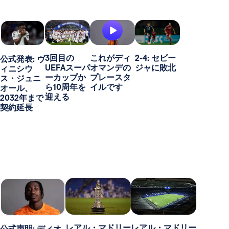
3回目の
これがディ
2-4: セビー
公式発表: ヴ
UEFAスーパ
オマンデの
ジャに敗北
ィニシウ
ーカップか
プレースタ
ス・ジュニ
ら10周年を
イルです
オール、
迎える
2032年まで
契約延長
レアル・マドリー
レアル・マドリー
公式声明: ディオ