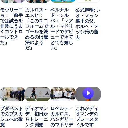
モウリーニ
カルロス・
ベルナル
公式声明: レ
ョ：「前半
エスピ：
ド・シル
オ・メッシ
では試合を
「このユニ
バ：「レア
選手の父、
非常にうま
フォームで
ル・マドリ
ホルヘ・メ
くコントロ
ゴールを決
ードでデビ
ッシ氏の逝
ールでき
めるのは魔
ューできて
去
た」
法のよう
とても嬉し
だ」
い」
ブダペスト
ディオマン
ロベルト・
これがディ
でのプスカ
デ、初日か
カルロス、
オマンデの
シュへの敬
らトレーニ
ハンガリー
プレースタ
意
ング開始
のマドリデ
イルです