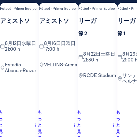
Fútbol · Primer Equipo
Fútbol · Primer Equipo
Fútbol · Primer Equipo
Fútbol · Pr
アミストソ
アミストソ
リーガ
リーガ
節 2
節 1
8月12日水曜日
8月16日日曜日
21:00 h
17:00 h
8月22日土曜日
8月26日水曜日
21:30 h
21:00 
Estadio
VELTINS-Arena
Abanca-Riazor
RCDE Stadium
サンティアゴ・
ベルナ
も
も
も
も
っ
っ
っ
っ
と
と
と
と
見
見
見
見