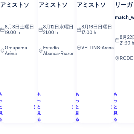
アミストソ
アミストソ
アミストソ
リーガ
match_
8月8日土曜日
8月12日水曜日
8月16日日曜日
19:00 h
21:00 h
17:00 h
8月22日土曜日
21:30 
Groupama
Estadio
VELTINS-Arena
Aréna
Abanca-Riazor
RCDE
も
も
も
も
っ
っ
っ
っ
と
と
と
と
見
見
見
見
る
る
る
る