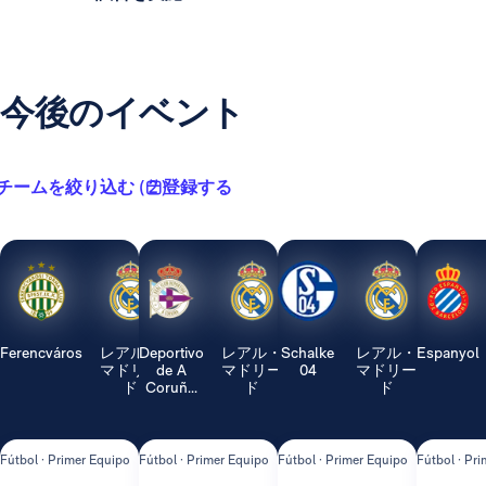
今後のイベント
チームを絞り込む ( 2 )
登録する
Ferencváros
レアル・
Deportivo
レアル・
Schalke
レアル・
Espanyol
マドリー
de A
マドリー
04
マドリー
ド
Coruñ...
ド
ド
Fútbol · Primer Equipo
Fútbol · Primer Equipo
Fútbol · Primer Equipo
Fútbol · Pr