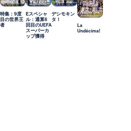
特集：9度
Eスペシャ
デシモキン
目の世界王
ル：通算6
タ！
者
回目のUEFA
La
スーパーカ
Undécima!
ップ獲得