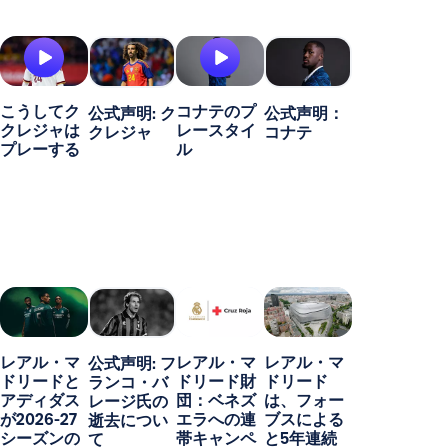
こうしてク
コナテのプ
公式声明: ク
公式声明：
クレジャは
レースタイ
クレジャ
コナテ
プレーする
ル
レアル・マ
レアル・マ
レアル・マ
公式声明: フ
ドリードと
ドリード財
ドリード
ランコ・バ
アディダス
団：ベネズ
は、フォー
レージ氏の
が2026-27
エラへの連
ブスによる
逝去につい
シーズンの
帯キャンペ
と5年連続
て