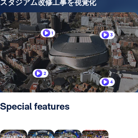
スタジアム改修工事を視覚化
1
3
2
4
Special features