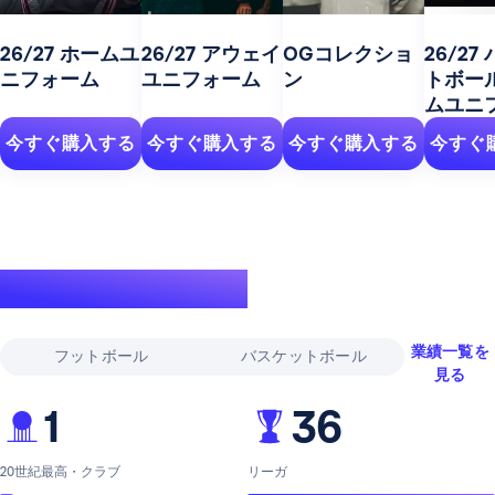
26/27 ホームユ
26/27 アウェイ
OGコレクショ
26/27
ニフォーム
ユニフォーム
ン
トボー
ムユニ
今すぐ購入する
今すぐ購入する
今すぐ購入する
今すぐ
伝説的な実績
業績一覧を
フットボール
バスケットボール
見る
1
36
20世紀最高・クラブ
リーガ