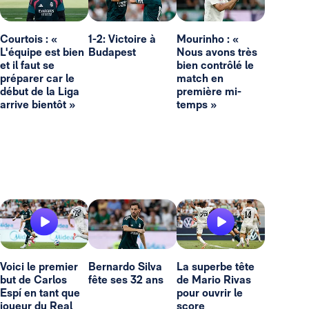
Courtois : «
1-2: Victoire à
Mourinho : «
L'équipe est bien
Budapest
Nous avons très
et il faut se
bien contrôlé le
préparer car le
match en
début de la Liga
première mi-
arrive bientôt »
temps »
Voici le premier
Bernardo Silva
La superbe tête
but de Carlos
fête ses 32 ans
de Mario Rivas
Espí en tant que
pour ouvrir le
joueur du Real
score