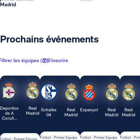
Madrid
Prochains événements
Filtrer les équipes ( 2 )
S'inscrire
Deportivo
Real
Schalke
Real
Espanyol
Real
Real
de A
Madrid
04
Madrid
Madrid
Madrid
Coruñ...
Fútbol · Primer Equipo
Fútbol · Primer Equipo
Fútbol · Pr
Fútbol · Primer Equipo