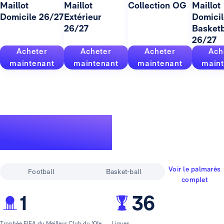
Maillot
Maillot
Collection OG
Maillot
Domicile 26/27
Extérieur
Domicil
26/27
Basketb
26/27
Acheter
Acheter
Acheter
Ach
maintenant
maintenant
maintenant
maint
Un palmarès
pour la légende
Voir le palmarès
Football
Basket-ball
complet
1
36
Trophée FIFA du Meilleur Club du XXe
Ligues