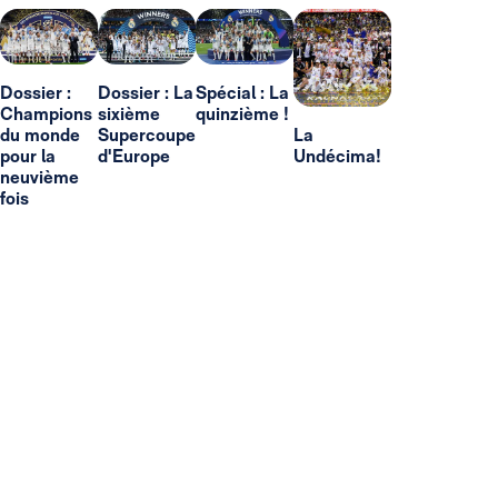
Dossier :
Dossier : La
Spécial : La
Champions
sixième
quinzième !
du monde
Supercoupe
La
pour la
d'Europe
Undécima!
neuvième
fois