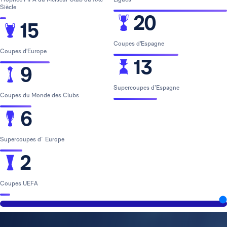
Siècle
20
15
Coupes d'Espagne
Coupes d'Europe
13
9
Supercoupes d’Espagne
Coupes du Monde des Clubs
6
Supercoupes d´ Europe
2
Coupes UEFA