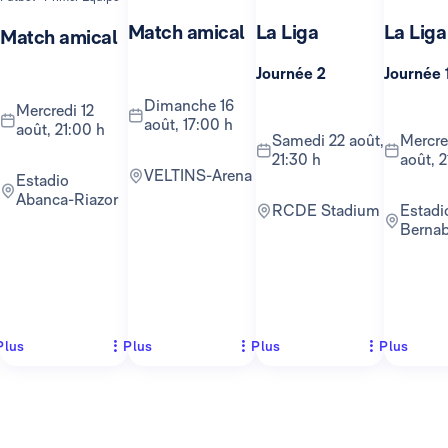
Match amical
La Liga
La Liga
Match amical
Journée 2
Journée 
dimanche 16
mercredi 12
août, 17:00 h
août, 21:00 h
samedi 22 août,
mercredi 26
21:30 h
août, 2
VELTINS-Arena
Estadio
Abanca-Riazor
RCDE Stadium
Estadio
Berna
Plus
Plus
Plus
Plus